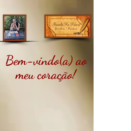
Bem-vindo(a) ao
meu coração!