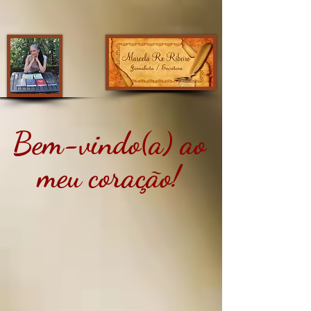
Bem-vindo(a) ao
meu coração!