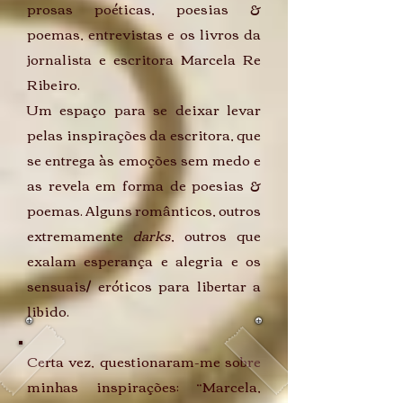
prosas poéticas, poesias &
poemas, entrevistas e os livros da
jornalista e escritora Marcela Re
Ribeiro.
Um espaço para se deixar levar
pelas inspirações da escritora, que
se entrega às emoções sem medo e
as revela em forma de poesias &
poemas. Alguns românticos, outros
extremamente
darks
, outros que
exalam esperança e alegria e os
sensuais/ eróticos para libertar a
libido.
Certa vez, questionaram-me sobre
minhas inspirações: “Marcela,