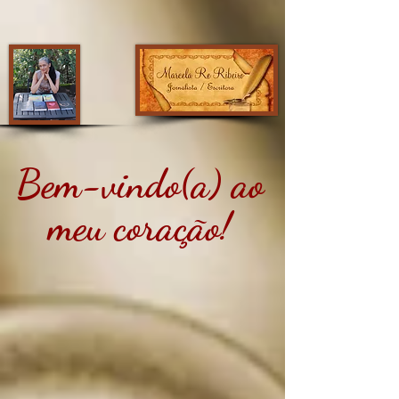
Bem-vindo(a) ao
meu coração!