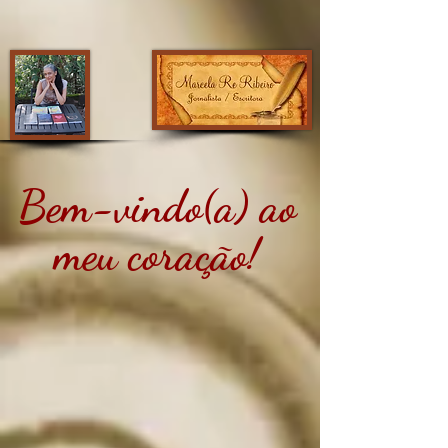
Bem-vindo(a) ao
meu coração!