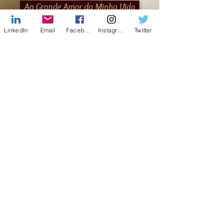
Ao Grande Amor da Minha Vida
LinkedIn
Email
Facebook
Instagram
Twitter
Declaração de Amor
Facebook
X (Twitter)
WhatsApp
LinkedIn
Pinterest
Copier le lien
Política de Privacidade
Termo de Uso
Cookies