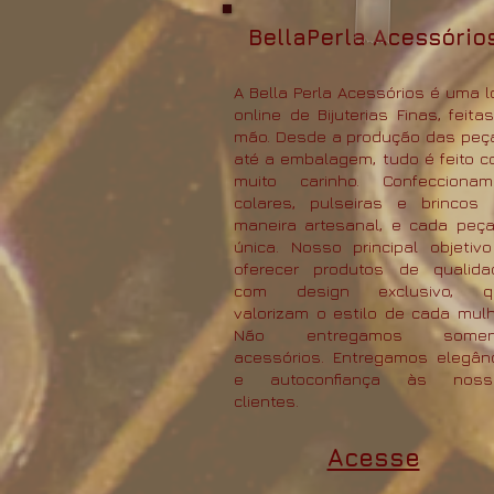
BellaPerla Acessório
A Bella Perla Acessórios é uma l
online de Bijuterias Finas, feita
mão. Desde a produção das peç
até a embalagem, tudo é feito 
muito carinho. Confeccionam
colares, pulseiras e brincos
maneira artesanal, e cada peç
única. Nosso principal objetiv
oferecer produtos de qualida
com design exclusivo, q
valorizam o estilo de cada mulh
Não entregamos somen
acessórios. Entregamos elegân
e autoconfiança às noss
clientes.
​​Acesse