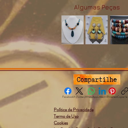
Algumas Peças
Facebook
X (Twitter)
WhatsApp
LinkedIn
Pinterest
Copier le 
Política de Privacidade
Termo de Uso
Cookies