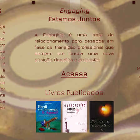
s
Engaging
Estamos Juntos
oja
s à
A Engaging é uma rede de
as,
relacionamento para pessoas em
com
fase de transição profissional que
os
estejam em busca uma nova
 de
posição, desafios e propósito.
a é
M
o é
​​Acesse
de,
ue
er.
Livros Publicados
te
cia
as