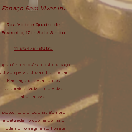
Espaço Bem Viver Itu
Rua Vinte e Quatro de
Fevereiro, 171 - Sala 3 - Itu
11 96478-8065
agda é proprietária deste espaço
voltado para beleza e bem estar.
Massagens, tratamentos
corporais e faciais e terapias
alternativas.
Excelente profissional. Sempre
atualizada no que há de mais
moderno no segmento. Possui