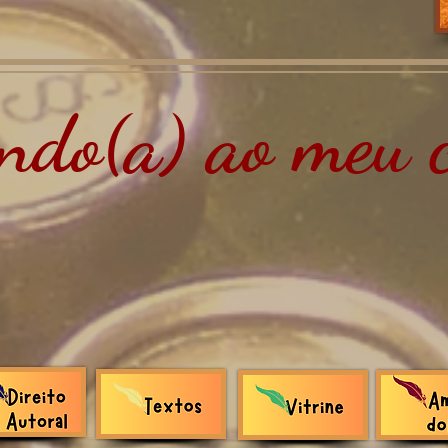
do(a) ao meu c