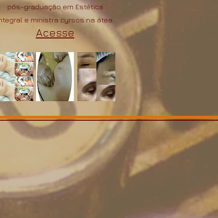
pós-graduação em Estética
ntegral e ministra cyrsos na átea.
​​Acesse