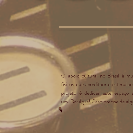
O apoio cultural no Brasil é mui
físicas que acreditam e estimula
projeto é dedicar este espaço 
um. Divulgue! Caso precise de algu