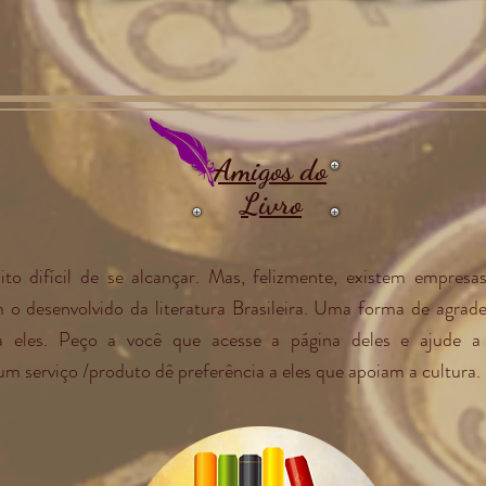
Amigos do
Livro
to difícil de se alcançar. Mas, felizmente, existem empresas,
m o desenvolvido da literatura Brasileira. Uma forma de agra
a eles. Peço a você que acesse a página deles e ajude a
m serviço /produto dê preferência a eles que apoiam a cultura. 