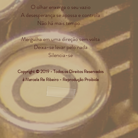
O olhar enxerga o seu vazio
A desesperança se apossa e controla
Não há mais tempo...
Mergulha em uma direção sem volta
Deixa-se levar pelo nada
Silencia-se
Copyright © 2019 - Todos os Direitos Reservados
à Marcela Re Ribeiro - Reprodução Proibida