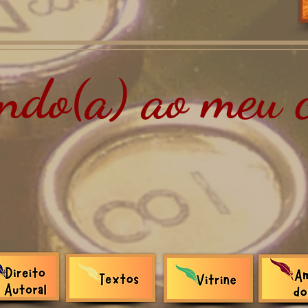
do(a) ao meu c