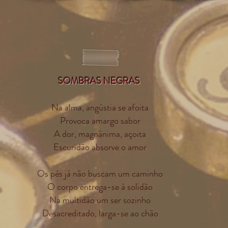
SOMBRAS NEGRAS
Na alma, angústia se afoita
Provoca amargo sabor
A dor, magnânima, açoita
Escuridão absorve o amor
Os pés já não buscam um caminho
O corpo entrega-se à solidão
Na multidão um ser sozinho
Desacreditado, larga-se ao chão