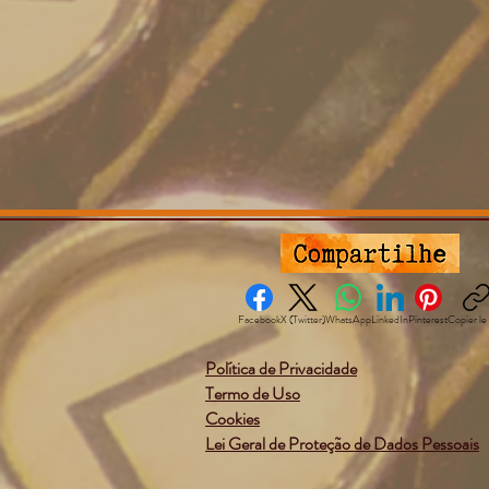
Facebook
X (Twitter)
WhatsApp
LinkedIn
Pinterest
Copier le 
Política de Privacidade
Termo de Uso
Cookies
Lei Geral de Proteção de Dados Pessoais