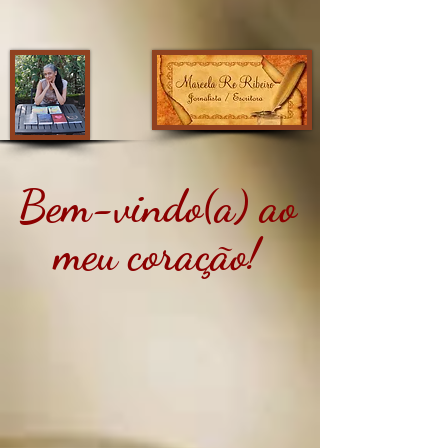
Bem-vindo(a) ao
meu coração!