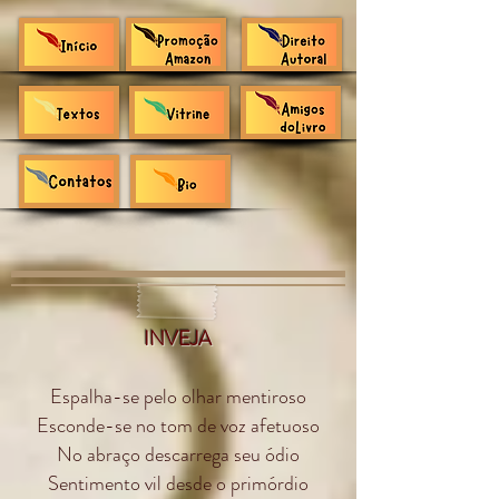
INVEJA
Espalha-se pelo olhar mentiroso
Esconde-se no tom de voz afetuoso
No abraço descarrega seu ódio
Sentimento vil desde o primórdio