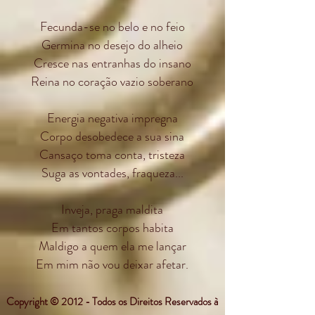
Fecunda-se no belo e no feio
Germina no desejo do alheio
Cresce nas entranhas do insano
Reina no coração vazio soberano
Energia negativa impregna
Corpo desobedece a sua sina
Cansaço toma conta, tristeza
Suga as vontades, fraqueza...
Inveja, praga maldita
Em tantos corpos habita
Maldigo a quem ela me lançar
Em mim não vou deixar afetar.
Copyright © 2012 - Todos os Direitos Reservados à