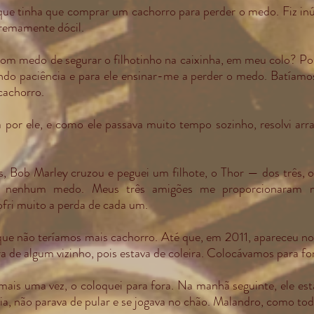
que tinha que comprar um cachorro para perder o medo. Fiz inú
tremamente dócil.
com medo de segurar o filhotinho na caixinha, em meu colo? Poi
ndo paciência e para ele ensinar-me a perder o medo. Batíam
cachorro.
por ele, e como ele passava muito tempo sozinho, resolvi arra
, Bob Marley cruzou e peguei um filhote, o Thor — dos três,
s nenhum medo. Meus três amigões me proporcionaram m
ofri muito a perda de cada um.
ue não teríamos mais cachorro. Até que, em 2011, apareceu no
 de algum vizinho, pois estava de coleira. Colocávamos para for
 mais uma vez, o coloquei para fora. Na manhã seguinte, ele e
egria, não parava de pular e se jogava no chão. Malandro, como tod