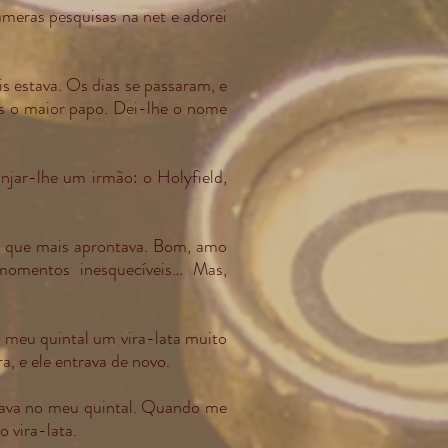
meras pesquisas na net e adorei
s estava. Os dias se passaram, e
os o maior papo. Dei-lhe o nome
njar-lhe um irmão: o Holyfield,
 o que mais aprontava. Bom, amo
omentos inesquecíveis… Mas,
 meu quintal um vira-lata muito
a, e ele entrava de novo.
stava no meu quintal. Quando me
o vira-lata.