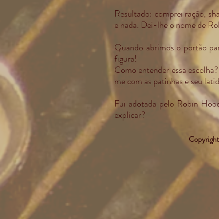
Resultado: comprei ração, sha
e nada. Dei-lhe o nome de Rob
Quando abrimos o portão para
figura!
Como entender essa escolha? 
me com as patinhas e seu lati
Fui adotada pelo Robin Hood
explicar?
Copyright