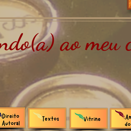
do(a) ao meu c