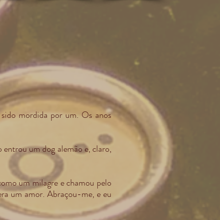
 sido mordida por um. Os anos
o entrou um dog alemão e, claro,
u como um milagre e chamou pelo
o era um amor. Abraçou-me, e eu