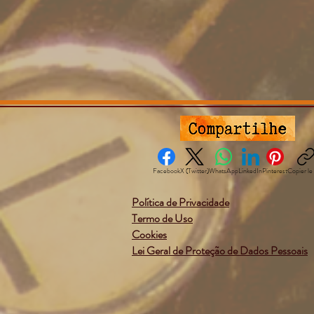
Facebook
X (Twitter)
WhatsApp
LinkedIn
Pinterest
Copier le 
Política de Privacidade
Termo de Uso
Cookies
Lei Geral de Proteção de Dados Pessoais