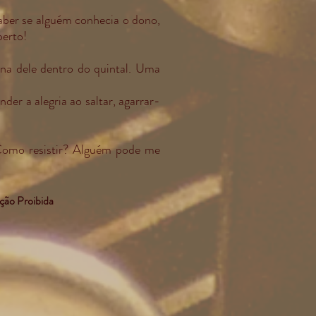
saber se alguém conhecia o dono,
perto!
 na dele dentro do quintal. Uma
r a alegria ao saltar, agarrar-
 Como resistir? Alguém pode me
ção Proibida