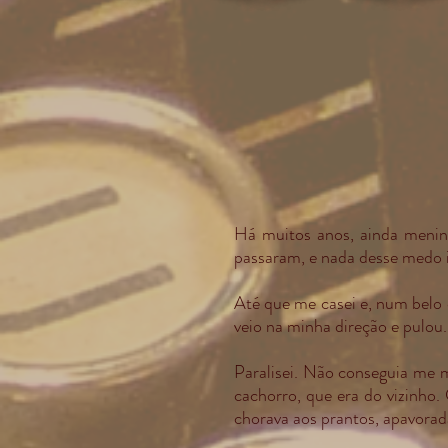
Há muitos anos, ainda meni
passaram, e nada desse medo 
Até que me casei e, num belo 
veio na minha direção e pulou.
Paralisei. Não conseguia me 
cachorro, que era do vizinho
chorava aos prantos, apavorad