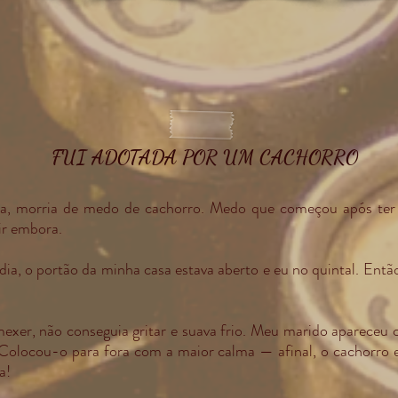
FUI ADOTADA POR UM CACHORRO
na, morria de medo de cachorro. Medo que começou após ter
ir embora.
dia, o portão da minha casa estava aberto e eu no quintal. Entã
mexer, não conseguia gritar e suava frio. Meu marido aparece
. Colocou-o para fora com a maior calma — afinal, o cachorr
a!