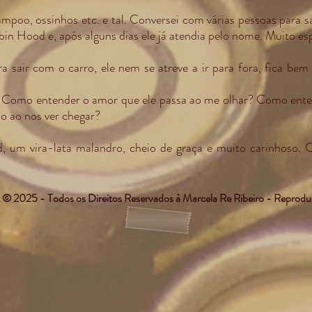
mpoo, ossinhos etc. e tal. Conversei com várias pessoas para 
in Hood e, após alguns dias ele já atendia pelo nome. Muito es
 sair com o carro, ele nem se atreve a ir para fora, fica bem
Como entender o amor que ele passa ao me olhar? Como entende
do ao nos ver chegar?
, um vira-lata malandro, cheio de graça e muito carinhoso.
 © 2025 - Todos os Direitos Reservados à Marcela Re Ribeiro - Reprodu