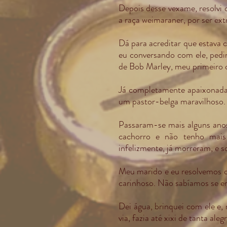
Depois desse vexame, resolvi 
a raça weimaraner, por ser ex
Dá para acreditar que estava 
eu conversando com ele, pedi
de Bob Marley, meu primeiro 
Já completamente apaixonada 
um pastor-belga maravilhoso.
Passaram-se mais alguns anos
cachorro e não tenho mai
infelizmente, já morreram, e s
Meu marido e eu resolvemos q
carinhoso. Não sabíamos se era
Dei água, brinquei com ele e,
via, fazia até xixi de tanta al