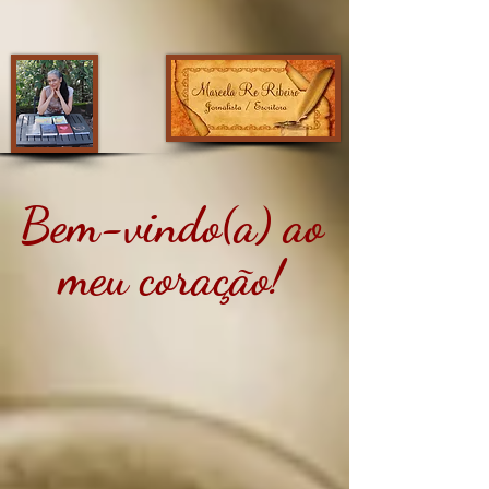
Bem-vindo(a) ao
meu coração!