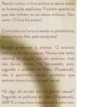
Resolvi incluir o livro erótico e retirei todas
as ilustrações explícitas. Ficaram apenas as
que não tinham nu ou cenas eróticas. Deu
certo. O livro foi aceito!
Com todos os livros à venda na plataforma,
estava muito feliz pela conquista!
Resolvi promover o erótico. O anúncio
entrou e foi um sucesso. Nunca tive tanto
retorno de cliques em um anúncio, mas
não durou muito. Foi bloqueado, pois,
segundo a política do Meta (Facebook),
não é permitido vender produtos que
tenham como foco o prazer sexual.
Há algo de errado em ter prazer sexual?
Segundo as políticas do Meta (Facebook),
SIM! E o meu livro é exatamente para isto: