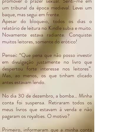
promover o prazer sexual. Senti-me em
um tribunal da época medieval. Levei um
baque, mas segui em frente.
Apesar do bloqueio, todos os dias o
relatório de leitura no Kindle subia e muito.
Novamente estava radiante. Conquistei
muitos leitores, somente do erótico!
Pensei: “Que pena que não posso investir
em divulgação justamente no livro que
despertou forte interesse nos leitores”.
Mas, ao menos, os que tinham clicado
antes estavam lendo.
No dia 30 de dezembro, a bomba… Minha
conta foi suspensa. Retiraram todos os
meus livros que estavam à venda e não
pagaram os royalties. O motivo?
Primeiro, informaram que a minha conta