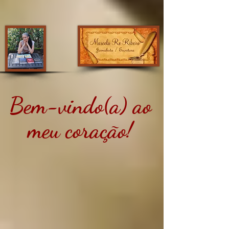
Bem-vindo(a) ao
meu coração!