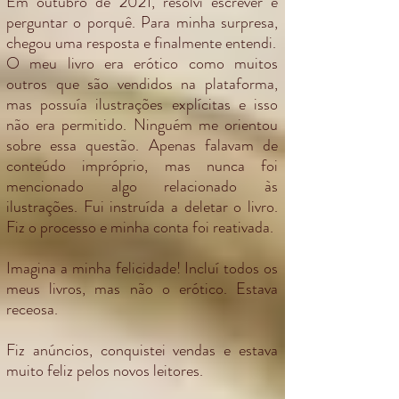
Em outubro de 2021, resolvi escrever e
perguntar o porquê. Para minha surpresa,
chegou uma resposta e finalmente entendi.
O meu livro era erótico como muitos
outros que são vendidos na plataforma,
mas possuía ilustrações explícitas e isso
não era permitido. Ninguém me orientou
sobre essa questão. Apenas falavam de
conteúdo impróprio, mas nunca foi
mencionado algo relacionado às
ilustrações. Fui instruída a deletar o livro.
Fiz o processo e minha conta foi reativada.
Imagina a minha felicidade! Incluí todos os
meus livros, mas não o erótico. Estava
receosa.
Fiz anúncios, conquistei vendas e estava
muito feliz pelos novos leitores.