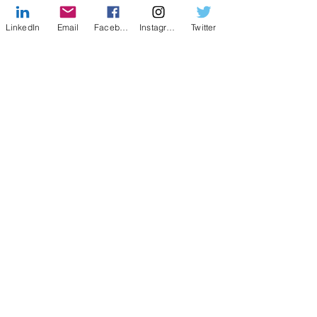
LinkedIn
Email
Facebook
Instagram
Twitter
Reflexão
Sopro de Vida
O Sábio Analfabeto
Facebook
X (Twitter)
WhatsApp
LinkedIn
Pinterest
Copier le lien