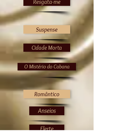
Resgata-me
Suspense
Cidade Morta
O Mistério do Cabana
Romântico
Anseios
Flerte