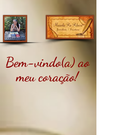
Bem-vindo(a) ao
meu coração!