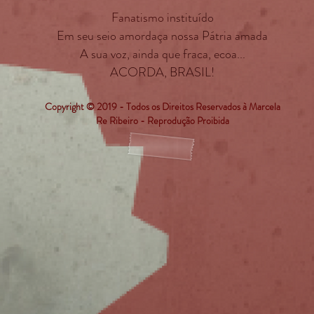
Fanatismo i
nstituído
Em seu seio amordaça nossa Pátria amada
A sua voz, ainda que fraca, ecoa...
ACORDA, BRASIL!
Copyright © 2019 - Todos os Direitos Reservados à Marcela
Re Ribeiro - Reprodução Proibida