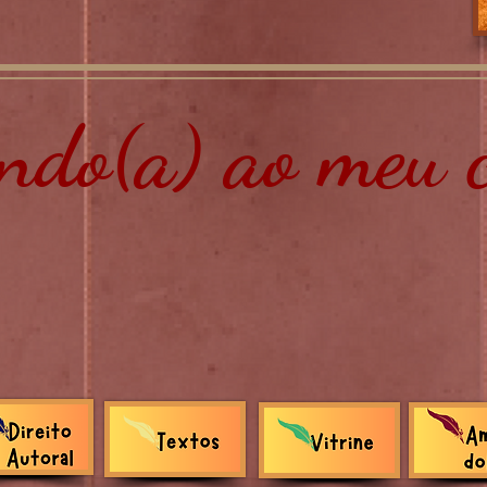
do(a) ao meu c