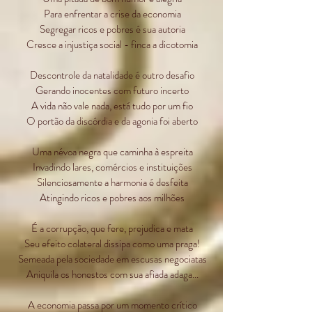
Para enfrentar a crise da economia
Segregar ricos e pobres é sua autoria
Cresce a injustiça social - finca a dicotomia
Descontrole da natalidade é outro desafio
Gerando inocentes com futuro incerto
A vida não vale nada, está tudo por um fio
O portão da discórdia e da agonia foi aberto
Uma névoa negra que caminha à espreita
Invadindo lares, comércios e instituições
Silenciosamente a harmonia é desfeita
Atingindo ricos e pobres aos milhões
É a corrupção, que fere, prejudica e mata
Seu efeito colateral dissipa como uma praga!
Semeada pela sociedade em escusas negociatas
Aniquila os honestos com sua afiada adaga...
A economia passa por um momento crítico