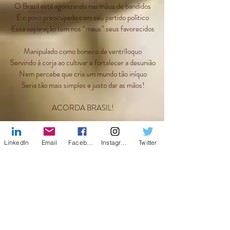
O Brasil está agonizando nas mãos de bandidos
E o povo preocupado com seu partido político
Essa separação tem nos “maus” seus favorecidos
Manipulado como boneco de ventríloquo
Servindo à corja ao cultivar e fortalecer a desunião
Nem percebe que cria um mundo tão iníquo
Seria tão mais simples e justo dar as mãos!
ACORDA BRASIL!
Copyright © 2015 - Todos os Direitos Reservados à
Marcela Re Ribeiro - Reprodução Proibida
LinkedIn
Email
Facebook
Instagram
Twitter