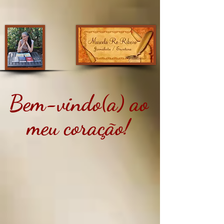
Bem-vindo(a) ao
meu coração!