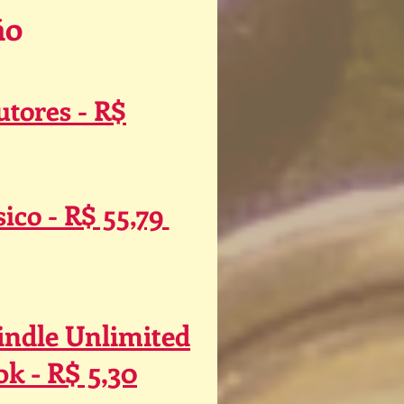
ão
utores - R$
ico - R$ 55,79
ndle Unlimited
ok - R$ 5,30