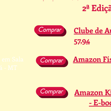
2ª Ediç
Comprar
Clube de A
57,94
Amazon Fís
 em Sala
Comprar
á - MT
Comprar
Amazon Ki
- E-bo