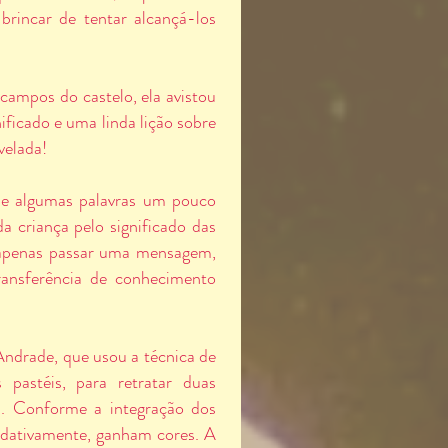
brincar de tentar alcançá-los
campos do castelo, ela avistou
ificado e uma linda lição sobre
velada!
 de algumas palavras um pouco
da criança pelo significado das
o apenas passar uma mensagem,
ransferência de conhecimento
.
 Andrade, que usou a técnica de
 pastéis, para retratar duas
ia. Conforme a integração dos
radativamente, ganham cores. A