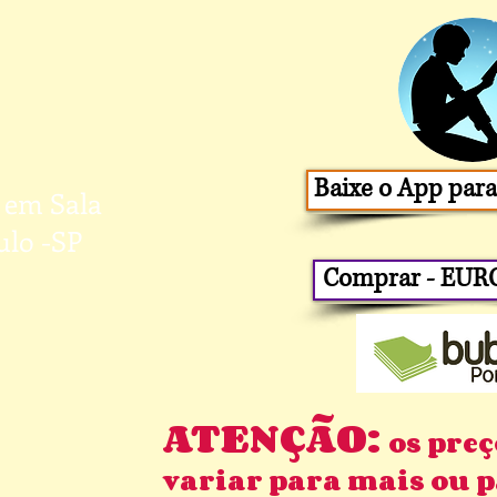
Baixe o App para 
 em Sala
ulo -SP
Comprar - EURO
ATENÇÃO:
os pre
variar para mais ou 