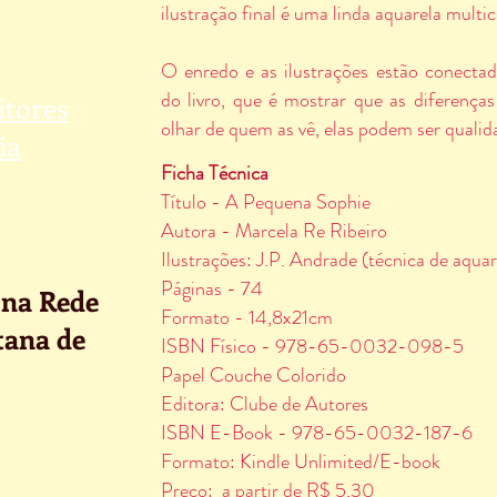
ilustração final é uma linda aquarela multic
O enredo e as ilustrações estão conecta
do livro, que é mostrar que as diferenç
itores
olhar de quem as vê, elas podem ser qualid
ia
Ficha Técnica
Título - A Pequena Sophie
Autora - Marcela Re Ribeiro
Ilustrações: J.P. Andrade (técnica de aquar
Páginas - 74
 na Rede
Formato - 14,8x21cm
tana de
ISBN Físico - 978-65-0032-098-5
Papel Couche Colorido
Editora: Clube de Autores
ISBN E-Book - 9
78-65-0032-187-6
Formato: Kindle Unlimited/E-book
Preço: a partir de R$ 5,30