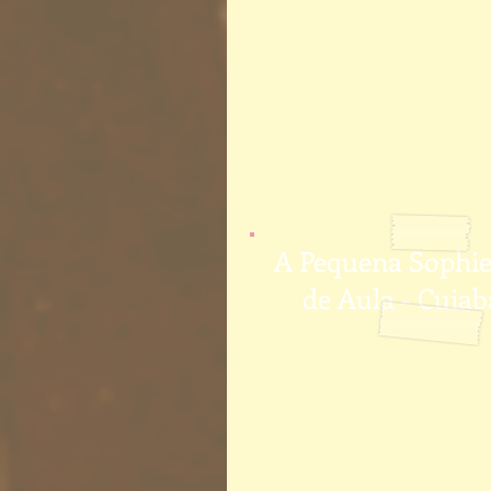
A Pequena Sophie
de Aula - Cuiab