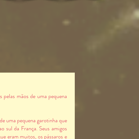
das pelas mãos de uma pequena
a de uma pequena garotinha que
 ao sul da França. Seus amigos
ue eram muitos, os pássaros e