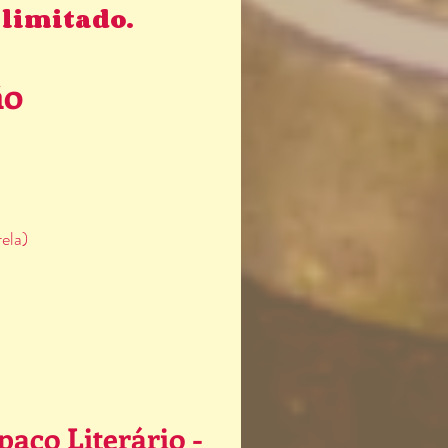
limitado.
ão
ela)
paço Literário -