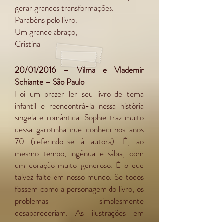
gerar grandes transformações.
Parabéns pelo livro.
Um grande abraço,
Cristina
20/01/2016 – Vilma e Vlademir
Schiante – São Paulo
Foi um prazer ler seu livro de tema
infantil e reencontrá-la nessa história
singela e romântica. Sophie traz muito
dessa garotinha que conheci nos anos
70 (referindo-se à autora). É, ao
mesmo tempo, ingênua e sábia, com
um coração muito generoso. É o que
talvez falte em nosso mundo. Se todos
fossem como a personagem do livro, os
problemas simplesmente
desapareceriam. As ilustrações em