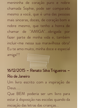
menininha de coração puro e nobre
chamada Sophie, pode ser comparada
mesmo a você, que é uma das pessoas
mais sinceras, doces, de coração bom e
nobre mesmo, que tenho a honra de
chamar de "AMIGA"...obrigada por
fazer parte de minha vida e, também
incluir-me nessa sua maravilhosa obra!
Eu te amo muito, minha doce e especial
amiga!!!
16/12/2015 – Renato Silva Trigueiros –
Rio de Janeiro
Um livro escrito com a inspiração de
Deus.....
Que BEM poderia ser um livro para
estar à disposição nas escolas quando da
iniciação das letras das crianças...