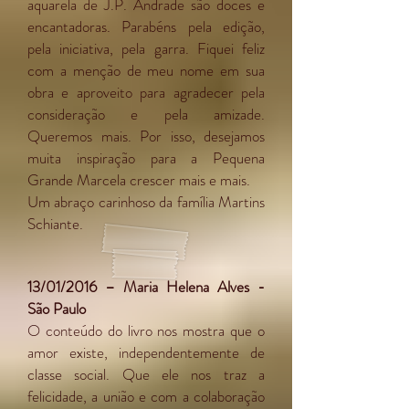
aquarela de J.P. Andrade são doces e
encantadoras. Parabéns pela edição,
pela iniciativa, pela garra. Fiquei feliz
com a menção de meu nome em sua
obra e aproveito para agradecer pela
consideração e pela amizade.
Queremos mais. Por isso, desejamos
muita inspiração para a Pequena
Grande Marcela crescer mais e mais.
Um abraço carinhoso da família Martins
Schiante.
13/01/2016 – Maria Helena Alves -
São Paulo
O conteúdo do livro nos mostra que o
amor existe, independentemente de
classe social. Que ele nos traz a
felicidade, a união e com a colaboração