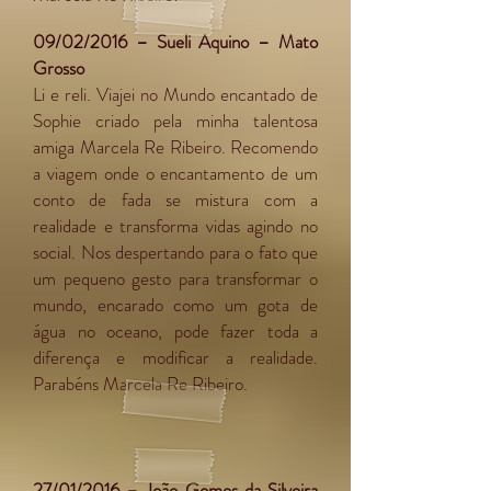
09/02/2016 – Sueli Aquino – Mato
Grosso
Li e reli. Viajei no Mundo encantado de
Sophie criado pela minha talentosa
amiga Marcela Re Ribeiro. Recomendo
a viagem onde o encantamento de um
conto de fada se mistura com a
realidade e transforma vidas agindo no
social. Nos despertando para o fato que
um pequeno gesto para transformar o
mundo, encarado como um gota de
água no oceano, pode fazer toda a
diferença e modificar a realidade.
Parabéns Marcela Re Ribeiro.
27/01/2016 – João Gomes da Silveira