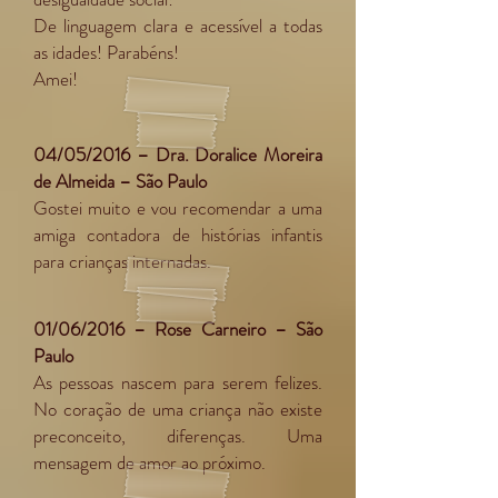
De linguagem clara e acessível a todas
as idades! Parabéns!
Amei!
04/05/2016 – Dra. Doralice Moreira
de Almeida – São Paulo
Gostei muito e vou recomendar a uma
amiga contadora de histórias infantis
para crianças internadas.
01/06/2016 – Rose Carneiro – São
Paulo
As pessoas nascem para serem felizes.
No coração de uma criança não existe
preconceito, diferenças. Uma
mensagem de amor ao próximo.