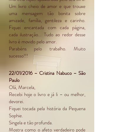
Um livro cheio de amor e que trouxe
uma mensagem tão bonita sobre
amizade, família, gentileza e carinho.
Fiquei encantada com cada página,
cada ilustração... Tudo ao redor desse
livro é movido pelo amor.
Parabéns pelo trabalho. Muito
sucesso!!!
22/01/2016 – Cristina Nabuco – São
Paulo
Olá, Marcela,
Recebi hoje o livro e já li – ou melhor,
devorei.
Fiquei tocada pela história da Pequena
Sophie.
Singela e tão profunda.
Mostra como o afeto verdadeiro pode