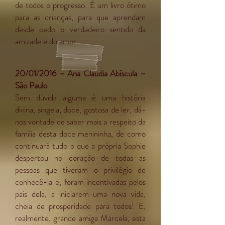
de todos o progresso. É um livro ótimo
para as crianças, para que aprendam
desde cedo o verdadeiro sentido da
amizade e do amor.
20/01/2016 – Ana Claudia Abíscula –
São Paulo
Sem dúvida alguma é uma história
divina, singela, doce, gostosa de ler, dá-
nos vontade de saber mais a respeito da
família desta doce menininha, de como
continuará tudo o que a própria Sophie
despertou no coração de todas as
pessoas que tiveram o privilégio de
conhecê-la e, foram incentivadas pelos
pais dela, a iniciarem uma nova vida,
cheia de prosperidade para todos! E,
realmente, grande amiga Marcela, esta