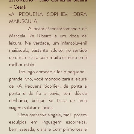
– Ceará
«A PEQUENA SOPHIE»: OBRA
MAIÚSCULA
A história/conto/romance de
Marcela Re Ribeiro é um doce de
leitura. Na verdade, um infantojuvenil
maiúsculo, bastante adulto, no sentido
de obra escrita com muito esmero e no
melhor estilo.
Tão logo comece a ler o pequeno-
grande livro, você monopolizará a leitura
de «A Pequena Sophie», de ponta a
ponta e de fio a pavio, sem dúvida
nenhuma, porque se trata de uma
viagem salutar e lúdica.
Uma narrativa singela, fácil, porém
esculpida em linguagem escorreita,
bem asseada, clara e com primorosa e