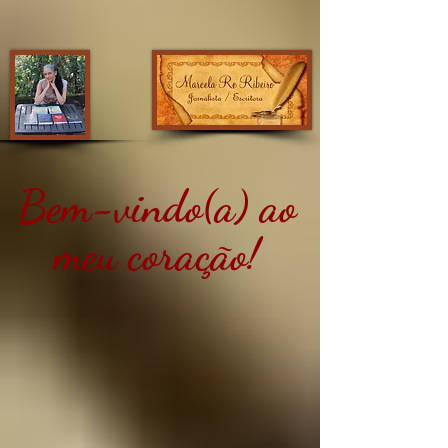
Bem-vindo(a) ao
meu coração!