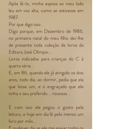
Após lê-lo, minha esposa ao meu lado
leu em voz alta, como se estivesse em
1987.
Por que digo isso...
Digo porque, em Dezembro de 1986,
no primeiro natal do meu filho dei-lhe
de presente toda coleção de livros da
Editora José Olimpio...
Livros indicados para crianças do C à
quarta série...
E, em 86, quando ele já atingido os dois
anos, todo dia, ao dormir, pedia que ela
que lesse um, e o engraçado que ele
tinha o seu preferido... risosssss...
E com isso ele pegou o gosto pela
leitura, e hoje em dia lê pelo menos um
livro por mês...
E qualquer dia se ele me enviar todos os