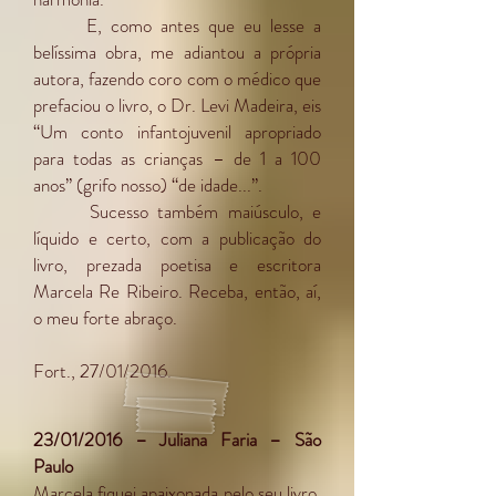
E, como antes que eu lesse a
belíssima obra, me adiantou a própria
autora, fazendo coro com o médico que
prefaciou o livro, o Dr. Levi Madeira, eis
“Um conto infantojuvenil apropriado
para todas as crianças – de 1 a 100
anos” (grifo nosso) “de idade...”.
Sucesso também maiúsculo, e
líquido e certo, com a publicação do
livro, prezada poetisa e escritora
Marcela Re Ribeiro. Receba, então, aí,
o meu forte abraço.
Fort., 27/01/2016.
23/01/2016 – Juliana Faria – São
Paulo
Marcela fiquei apaixonada pelo seu livro.