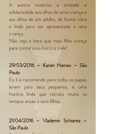
A autora mostrou a amizade e
solidariedade aos olhos de uma criança e
aos olhos de um adulto, de forma clara
e linda para ser apresentada a uma
criança.
Não vejo a hora que meu filho cresça
para contar essa história a ele!
29/03/2016 – Karen Hames – São
Paulo
Eu li e recomendo para todos os papais
lerem para seus pequenos, é uma
história linda que retrata muito os
tempos atuais a seus filhos.
21/04/2016 – Vlademir Schiante –
São Paulo