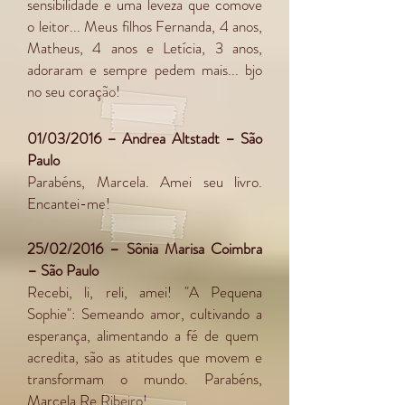
sensibilidade e uma leveza que comove
o leitor... Meus filhos Fernanda, 4 anos,
Matheus, 4 anos e Letícia, 3 anos,
adoraram e sempre pedem mais... bjo
no seu coração!
01/03/2016 – Andrea Altstadt – São
Paulo
Parabéns, Marcela. Amei seu livro.
Encantei-me!
25/02/2016 – Sônia Marisa Coimbra
– São Paulo
Recebi, li, reli, amei! "A Pequena
Sophie": Semeando amor, cultivando a
esperança, alimentando a fé de quem
acredita, são as atitudes que movem e
transformam o mundo. Parabéns,
Marcela Re Ribeiro!