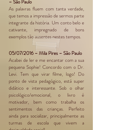
– São Paulo
As palavras fluem com tanta verdade,
que temos a impressão de sermos parte
integrante da história. Um conto belo e
cativante, impregnado de bons
exemplos tão ausentes nestes tempos.
05/07/2016 – Mila Pires – São Paulo
Acabei de ler e me encantar com a sua
pequena Sophie! Concordo com o Dr.
Levi. Tem que virar filme, logo! Do
ponto de vista pedagógico, está super
didático e interessante. Sob o olhar
psicológico/emocional, o livro é
motivador, bem como trabalha os
sentimentos das crianças. Perfeito
ainda para socializar, principalmente as
turmas de escola que vivem a
desigualdade social!