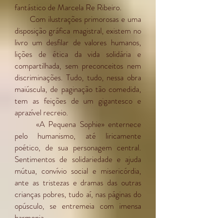
fantástico de Marcela Re Ribeiro.
Com ilustrações primorosas e uma
disposição gráfica magistral, existem no
livro um desfilar de valores humanos,
lições de ética da vida solidária e
compartilhada, sem preconceitos nem
discriminações. Tudo, tudo, nessa obra
maiúscula, de paginação tão comedida,
tem as feições de um gigantesco e
aprazível recreio.
«A Pequena Sophie» enternece
pelo humanismo, até liricamente
poético, de sua personagem central.
Sentimentos de solidariedade e ajuda
mútua, convívio social e misericórdia,
ante as tristezas e dramas das outras
crianças pobres, tudo aí, nas páginas do
opúsculo, se entremeia com imensa
harmonia.