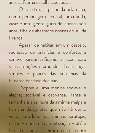
acertadíssima escolha vocabular.
O livro traz, a partir da bela capa,
como personagem central, uma linda,
vivaz e inteligente guria de apenas seis
anos, filha de abastados nobres do sul da
França.
Apesar de habitar em um castelo,
recheado de primícias e conforto, a
sensível garotinha Sophie, arrecada para
si as atenções e amizades das crianças
simples e pobres das cercanias da
faustosa herdade dos pais.
Sophie é uma menina sociável e
alegre; sociável e cativante. Tanta e
tamanha é a ternura da alminha meiga e
humana da garota, que não há como
você, caro leitor das minhas garatujas,
não ir – com toda a motivação – até o
fim da saborosa leitura desse conto