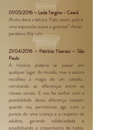
01/05/2016 – Leda Targino - Ceará
Muito doce a leitura. Falo, assim, pois é
uma expressão suave e gostosa!! Amei,
parabéns Marcela.
21/04/2016 – Patrícia Nasraui – São
Paulo
A história poderia se passar em
qualquer lugar do mundo, mas a autora
escolheu a magia de um castelo,
retratando as diferenças entre as
classes sociais. E nos faz sonhar com a
possibilidade dessa diferença inexistir
quando nos permitimos agir com a
pureza de uma criança e o respeito de
adultos, gerando solidariedade e
possibilitando o crescimento de todos.