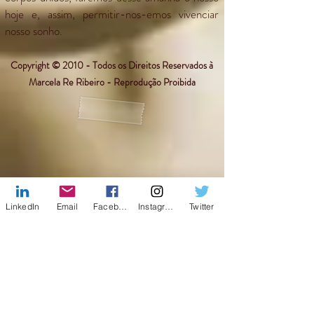
hoje e, assim, permitir-nos-emos vivenciar
nosso sonho.
Copyright © 2010 - Todos os Direitos Reservados à
Marcela Re Ribeiro - Reprodução Proibida
LinkedIn
Email
Facebook
Instagram
Twitter