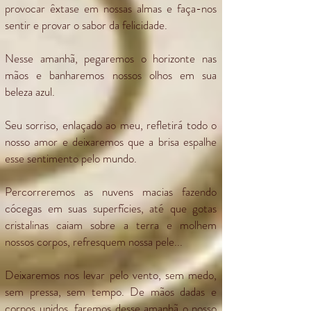
provocar êxtase em nossas almas e faça-nos
sentir e provar o sabor da felicidade.
Nesse amanhã, pegaremos o horizonte nas
mãos e banharemos nossos olhos em sua
beleza azul.
Seu sorriso, enlaçado ao meu, refletirá todo o
nosso amor e deixaremos que a brisa espalhe
esse sentimento pelo mundo.
Percorreremos as nuvens macias fazendo
cócegas em suas superfícies, até que gotas
cristalinas caiam sobre a terra e molhem
nossos corpos, refresquem nossa pele...
Deixaremos nos levar pelo vento, sem medo,
sem pressa, sem tempo. De mãos dadas e
corpos unidos, faremos desse amanhã o nosso