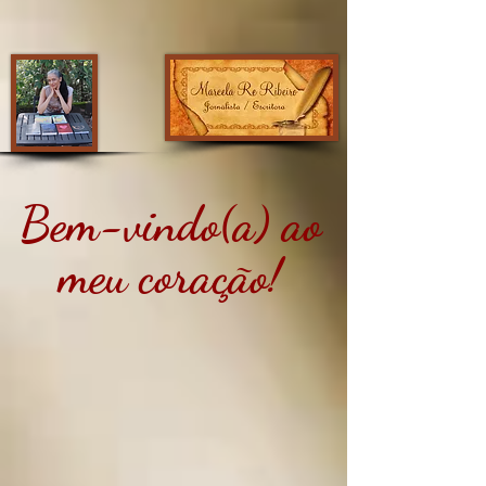
Bem-vindo(a) ao
meu coração!