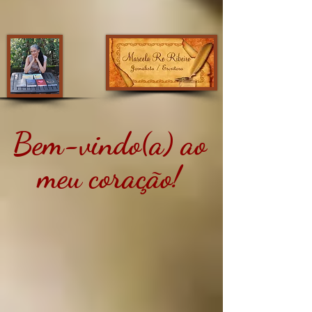
Bem-vindo(a) ao
meu coração!