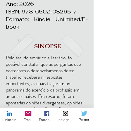
Ano: 2026
ISBN:
978-6502-03265-7
Formato: Kindle Unlimited/E-
book
SINOPSE
Pelo estudo empírico e literário, foi
possível constatar que as perguntas que
nortearam o desenvolvimento deste
trabalho receberam respostas
importantes, as quais traçaram um
panorama do exercício da profissão em
ambos os países. Em resumo, foram
apontadas opiniões divergentes, opiniões
convergentes, leis e formações
profissionais distintas, além de estruturas,
LinkedIn
Email
Facebook
Instagram
Twitter
ações e dificuldades semelhantes.