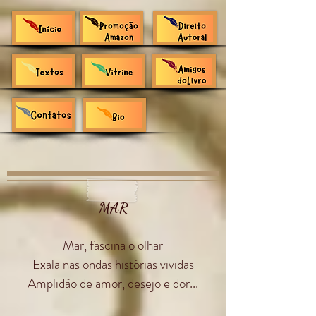
MAR
Mar, fascina o olhar
Exala nas ondas histórias vividas
Amplidão de amor, desejo e dor...