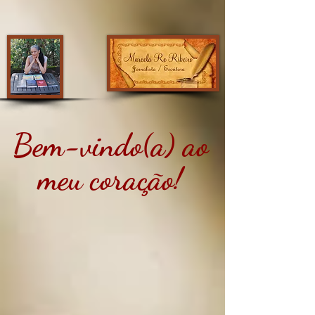
Bem-vindo(a) ao
meu coração!