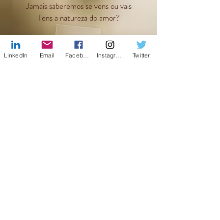
Jamais saberemos se vens ou vais
Tens a natureza do amor?
LinkedIn
Email
Facebook
Instagram
Twitter