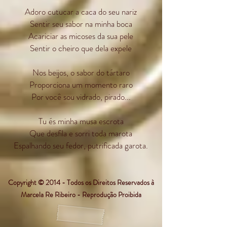
Adoro cutucar a caca do seu nariz
Sentir seu sabor na minha boca
Acariciar as micoses da sua pele
Sentir o cheiro que dela expele
Nos beijos, o sabor do tártaro
Proporciona um momento raro
Por você sou vidrado, pirado...
Tu és minha musa escrota
Que desfila e sorri toda marota
Espalhando seu fedor, putrificada garota.
Copyright © 2014 - Todos os Direitos Reservados à
Marcela Re Ribeiro - Reprodução Proibida