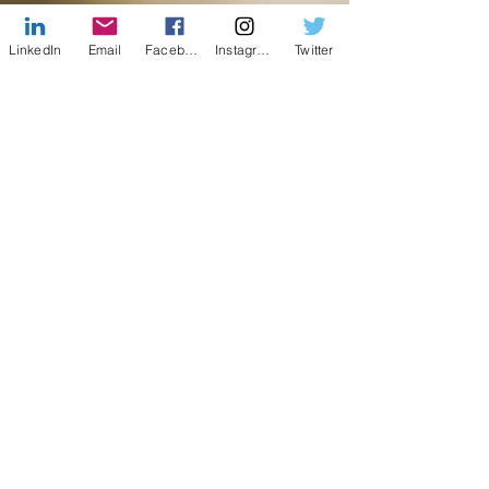
LinkedIn
Email
Facebook
Instagram
Twitter
Facebook
X (Twitter)
WhatsApp
LinkedIn
Pinterest
Copia link