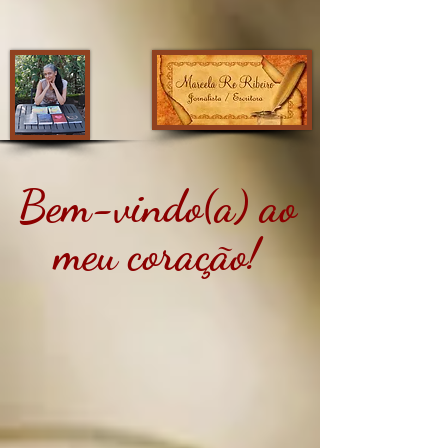
Bem-vindo(a) ao
meu coração!