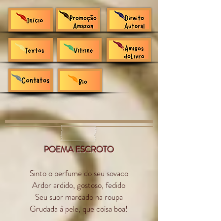
POEMA ESCROTO
Sinto o perfume do seu sovaco
Ardor ardido, gostoso, fedido
Seu suor marcado na roupa
Grudada à pele, que coisa boa!