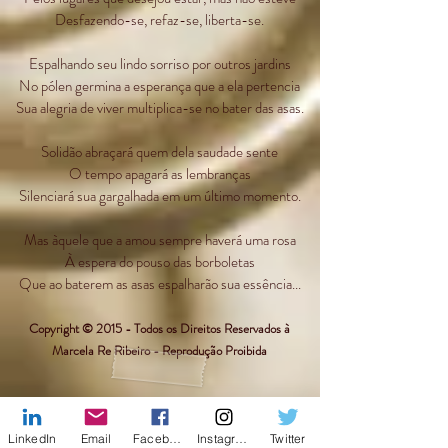
Desfazendo-se, refaz-se, liberta-se.
Espalhando seu lindo sorriso por outros jardins
No pólen germina a esperança que a ela pertencia
Sua alegria de viver multiplica-se no bater das asas.
Solidão abraçará quem dela saudade sente
O tempo apagará as lembranças
Silenciará sua gargalhada em um último momento.
Mas àquele que a amou sempre haverá uma rosa
À espera do pouso das borboletas
Que ao baterem as asas espalharão sua essência...
Copyright © 2015 - Todos os Direitos Reservados à
Marcela Re Ribeiro - Reprodução Proibida
LinkedIn
Email
Facebook
Instagram
Twitter