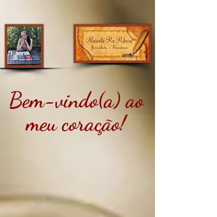
Bem-vindo(a) ao
meu coração!