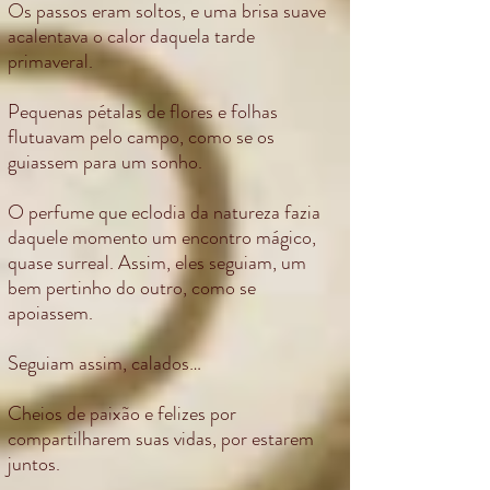
Os passos eram soltos, e uma brisa suave
acalentava o calor daquela tarde
primaveral.
Pequenas pétalas de flores e folhas
flutuavam pelo campo, como se os
guiassem para um sonho.
O perfume que eclodia da natureza fazia
daquele momento um encontro mágico,
quase surreal. Assim, eles seguiam, um
bem pertinho do outro, como se
apoiassem.
Seguiam assim, calados…
Cheios de paixão e felizes por
compartilharem suas vidas, por estarem
juntos.