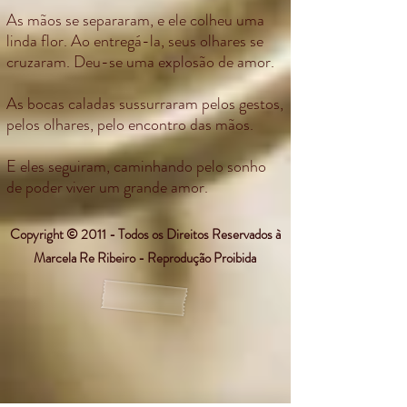
As mãos se separaram, e ele colheu uma
linda flor. Ao entregá-la, seus olhares se
cruzaram. Deu-se uma explosão de amor.
As bocas caladas sussurraram pelos gestos,
pelos olhares, pelo encontro das mãos.
E eles seguiram, caminhando pelo sonho
de poder viver um grande amor.
Copyright © 2011 - Todos os Direitos Reservados à
Marcela Re Ribeiro - Reprodução Proibida