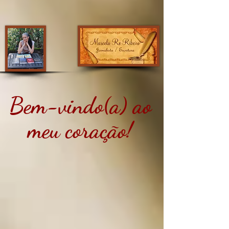
Bem-vindo(a) ao
meu coração!