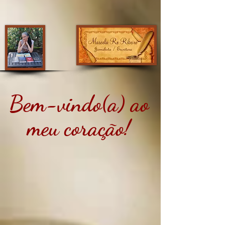
Bem-vindo(a) ao
meu coração!