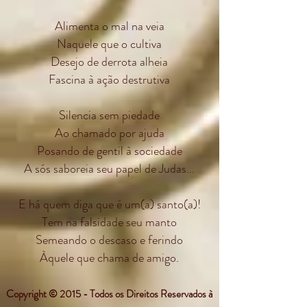
Alimenta o mal na veia
Naquele que o cultiva
Desejo de derrota alheia
Fascina à ação destrutiva
Silencia sem piedade
Ao chamado por ajuda
Posando de gentil à sociedade
A sós saboreia seu papel de Judas...
E há quem diga que é um(a) santo(a)!
Tem na falsidade seu manto
Semeando o descaso e ferindo
Àquele que chama de amigo.
Copyright © 2015 - Todos os Direitos Reservados à