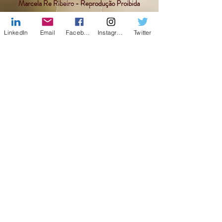
Marcela Re Ribeiro - Reprodução Proibida
LinkedIn
Email
Facebook
Instagram
Twitter
Facebook
X (Twitter)
WhatsApp
LinkedIn
Pinterest
Copia link