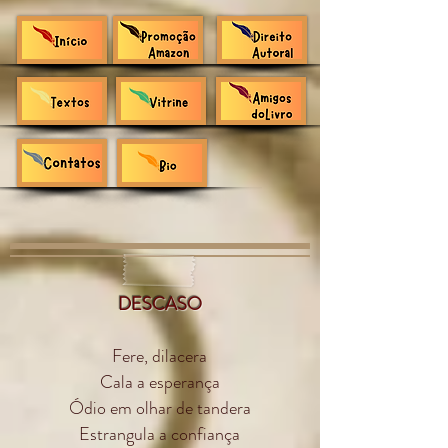
DESCASO
Fere, dilacera
Cala a esperança
Ódio em olhar de tandera
Estrangula a confiança