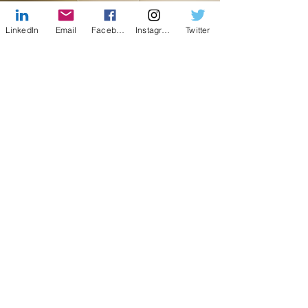
LinkedIn
Email
Facebook
Instagram
Twitter
Facebook
X (Twitter)
WhatsApp
LinkedIn
Pinterest
Copy link