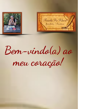
Bem-vindo(a) ao
meu coração!