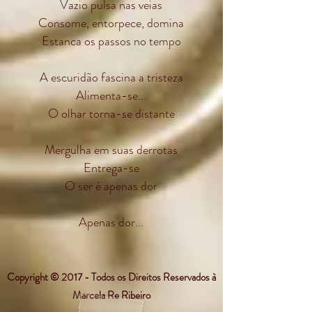
Vazio pulsa nas veias
Consome, entorpece, domina
Estanca os passos no tempo
A escuridão fascina a tristeza
Alimenta-se...
O olhar torna-se distante
Mergulha em suas derrotas
Entrega-se
O ser é apenas dor
Apenas dor...
Copyright © 2017 - Todos os Direitos Reservados à
Marcela Re Ribeiro