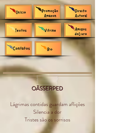
OÃSSERPED
Lágrimas contidas guardam aflições
Silencia a dor
Tristes são os sorrisos