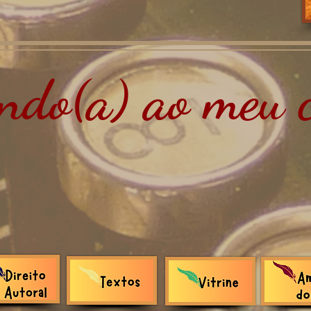
do(a) ao meu c