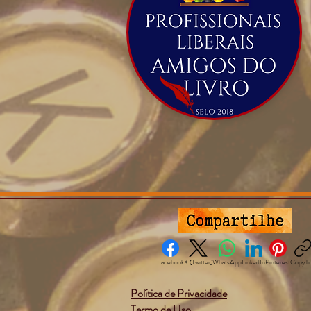
Facebook
X (Twitter)
WhatsApp
LinkedIn
Pinterest
Copy li
Política de Privacidade
Termo de Uso