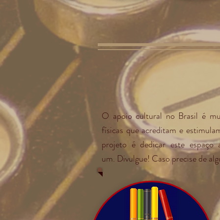
O apoio cultural no Brasil é mui
físicas que acreditam e estimula
projeto é dedicar este espaço
um. Divulgue! Caso precise de algu