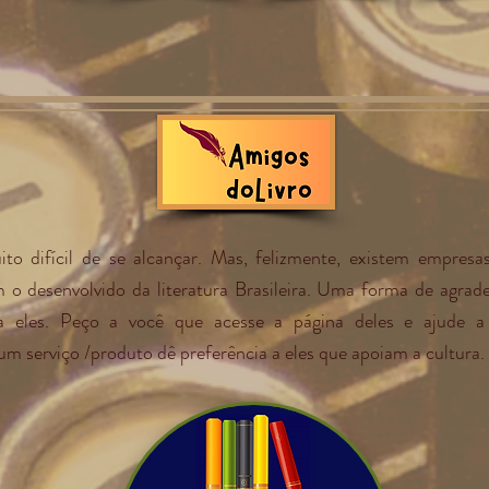
to difícil de se alcançar. Mas, felizmente, existem empresas,
m o desenvolvido da literatura Brasileira. Uma forma de agra
 a eles. Peço a você que acesse a página deles e ajude a
m serviço /produto dê preferência a eles que apoiam a cultura. 