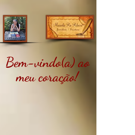
Bem-vindo(a) ao
meu coração!