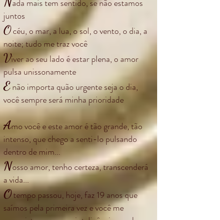
N
ada mais tem sentido, se não estamos
juntos
O
céu, o mar, a lua, o sol, o vento, o dia, a
noite; tudo me traz você
V
iver ao seu lado é estar plena, o amor
pulsa unissonamente
E
não importa quão urgente seja o dia,
você sempre será minha prioridade
A
mo você e este amor é tão grande, tão
intenso, que chego a senti-lo pulsando
dentro de mim...
N
osso amor, tenho certeza, transcenderá
a vida...
O
tempo passou, hoje, faz 19 anos que
saímos pela primeira vez e você me