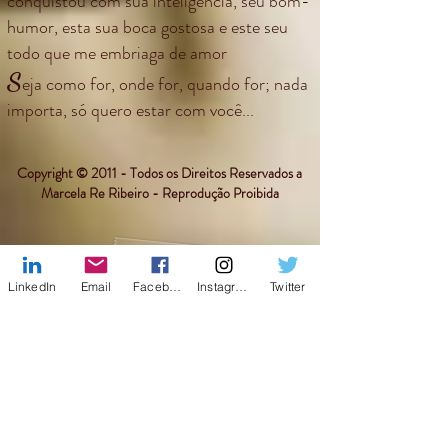
conquistou com sua inteligência, seu bom-
humor, esta sua boca gostosa e este seu
todo que me embriaga de amor
S
eja como for, onde for, quando for; nada
importa, só quero estar com você...
Copyright © 2011 - Todos os Direitos Reservados a
Marcela Re Ribeiro - Reprodução Proibida
LinkedIn
Email
Facebook
Instagram
Twitter