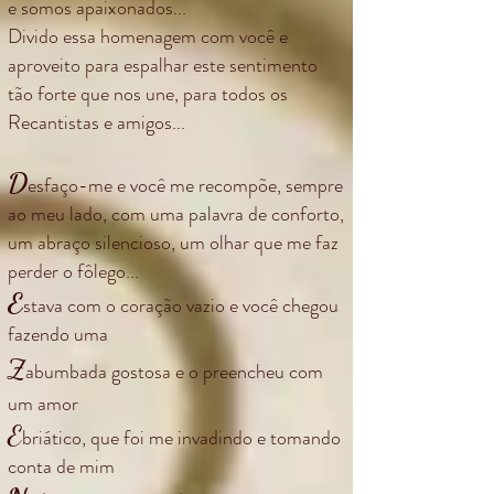
e somos apaixonados...
Divido essa homenagem com você e
aproveito para espalhar este sentimento
tão forte que nos une, para todos os
Recantistas e amigos...
D
esfaço-me e você me recompõe, sempre
ao meu lado, com uma palavra de conforto,
um abraço silencioso, um olhar que me faz
perder o fôlego...
E
stava com o coração vazio e você chegou
fazendo uma
Z
abumbada gostosa e o preencheu com
um amor
E
briático, que foi me invadindo e tomando
conta de mim