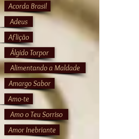
Acorda Brasil
Adeus
Aflição
Álgido Torpor
Alimentando a Maldade
Amargo Sabor
Amo-te
Amo o Teu Sorriso
Amor Inebriante