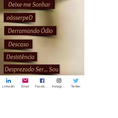
Deixe-me Sonhar
oãsserpeD
Derramando Ódio
Descaso
Desistência
Desprezado Ser... Sou
Diante de Ti
LinkedIn
Email
Facebook
Instagram
Twitter
Entrega
Escolhas