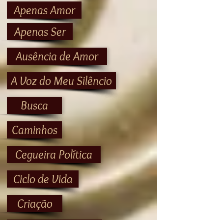
Apenas Amor
Apenas Ser
Ausência de Amor
A Voz do Meu Silêncio
Busca
Caminhos
Cegueira Política
Ciclo de Vida
Criação