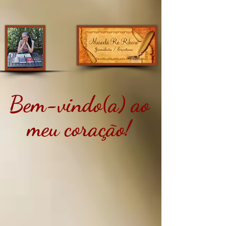
Bem-vindo(a) ao
meu coração!