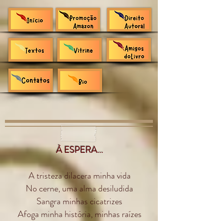
À ESPERA...
A tristeza dilacera minha vida
No cerne, uma alma desiludida
Sangra minhas cicatrizes
Afoga minha história, minhas raízes