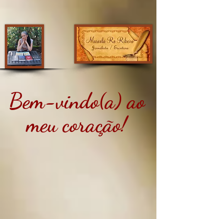
Bem-vindo(a) ao
meu coração!