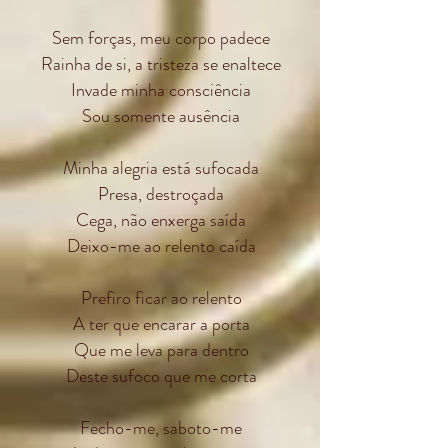
Sem forças, meu corpo padece
Rainha de si, a tristeza se enaltece
Invade minha consciência
Sou somente ausência
Minha alegria está sufocada
Presa, destroçada
Cega, não enxerga saída
Deixo-me ao relento caída
Prefiro ficar ao relento
A ter que encarar a porta
Que me leva para dentro
Deste sufoco que me corta
Fecho-me, saboto-me