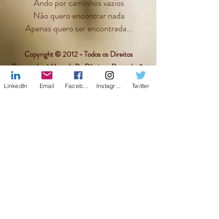
Ando por caminhos vazios
Não quero encontrar nada
Apenas quero ser encontrada...
Copyright © 2012 - Todos os Direitos
Reservados à Marcela Re Ribeiro - Reprodução
Proibida
LinkedIn
Email
Facebook
Instagram
Twitter