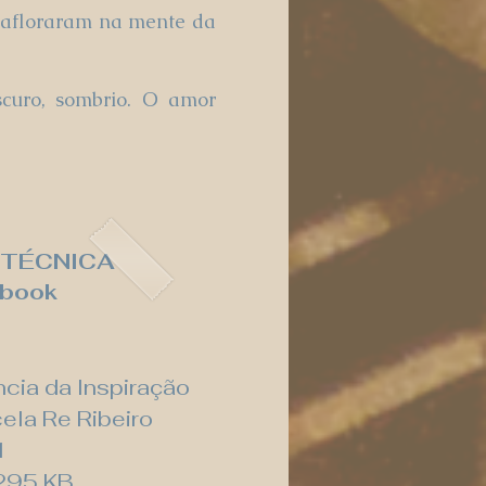
e afloraram na mente da
curo, sombrio. O amor
 TÉCNICA
-book
ncia da Inspiração
ela Re Ribeiro
1
295 KB