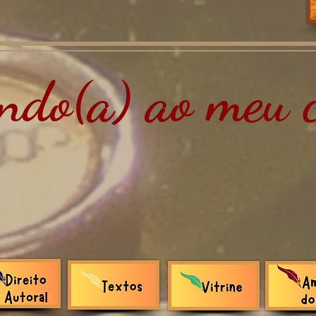
do(a) ao meu c