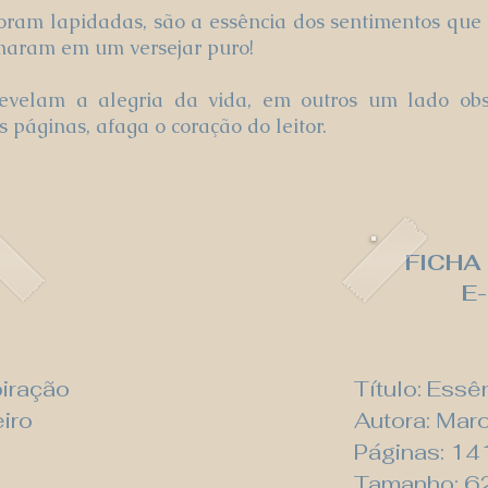
foram lapidadas, são a essência dos sentimentos qu
rmaram em um versejar puro!
velam a alegria da vida, em outros um lado obs
 páginas, afaga o coração do leitor.
FICHA
E
piração
Título: Essê
iro
Autora: Marc
Páginas: 14
Tamanho: 6