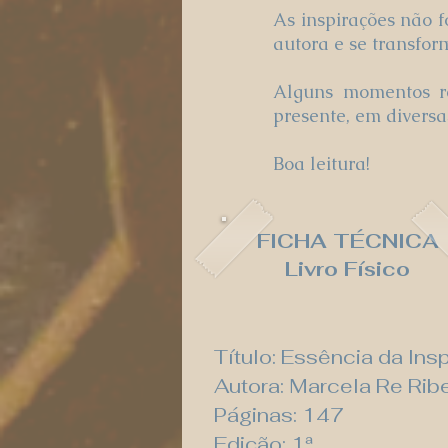
As inspirações não 
autora e se transfo
Alguns momentos re
presente, em diversas
Boa leitura!
FICHA TÉCNICA
Livro Físico
Título: Essência da Ins
Autora: Marcela Re Ribe
Páginas: 147
Edição: 1ª