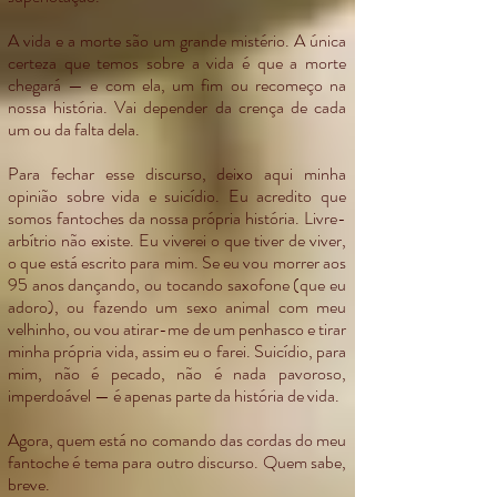
A vida e a morte são um grande mistério. A única
certeza que temos sobre a vida é que a morte
chegará — e com ela, um fim ou recomeço na
nossa história. Vai depender da crença de cada
um ou da falta dela.
Para fechar esse discurso, deixo aqui minha
opinião sobre vida e suicídio. Eu acredito que
somos fantoches da nossa própria história. Livre-
arbítrio não existe. Eu viverei o que tiver de viver,
o que está escrito para mim. Se eu vou morrer aos
95 anos dançando, ou tocando saxofone (que eu
adoro), ou fazendo um sexo animal com meu
velhinho, ou vou atirar-me de um penhasco e tirar
minha própria vida, assim eu o farei. Suicídio, para
mim, não é pecado, não é nada pavoroso,
imperdoável — é apenas parte da história de vida.
Agora, quem está no comando das cordas do meu
fantoche é tema para outro discurso. Quem sabe,
breve.