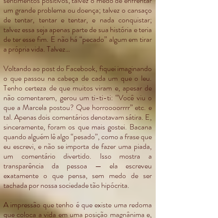
sentimentos positivos; talvez o medo de enfrentar
um grande problema ou doença; talvez o cansaço
de tentar, tentar e tentar, e nada conquistar;
talvez essa seja apenas parte de sua história e teria
de ter esse fim. E não há “pecado” algum em tirar
a própria vida. Talvez…
Voltando ao post do Facebook, fiquei imaginando
o que passou na cabeça de cada um que o leu.
Tenho certeza de que muitos viram e, apesar de
não comentarem, gerou um ti-ti-ti: “Você viu o
que a Marcela postou? Que horroooorrrr” etc. e
tal. Apenas dois comentários denotavam sátira. E,
sinceramente, foram os que mais gostei. Bacana
quando alguém lê algo “pesado”, como a frase que
eu escrevi, e não se importa de fazer uma piada,
um comentário divertido. Isso mostra a
transparência da pessoa — ela escreveu
exatamente o que pensa, sem medo de ser
tachada por nossa sociedade tão hipócrita.
A impressão que tenho é que existe uma redoma
que coloca a vida em uma posição magnânima e,