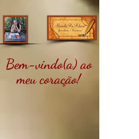
Bem-vindo(a) ao
meu coração!