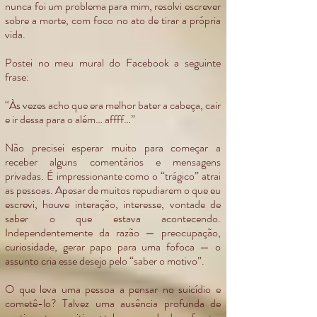
nunca foi um problema para mim, resolvi escrever
sobre a morte, com foco no ato de tirar a própria
vida.
Postei no meu mural do Facebook a seguinte
frase:
“Às vezes acho que era melhor bater a cabeça, cair
e ir dessa para o além… affff…”
Não precisei esperar muito para começar a
receber alguns comentários e mensagens
privadas. É impressionante como o “trágico” atrai
as pessoas. Apesar de muitos repudiarem o que eu
escrevi, houve interação, interesse, vontade de
saber o que estava acontecendo.
Independentemente da razão — preocupação,
curiosidade, gerar papo para uma fofoca — o
assunto cria esse desejo pelo “saber o motivo”.
O que leva uma pessoa a pensar no suicídio e
cometê-lo? Talvez uma ausência profunda de