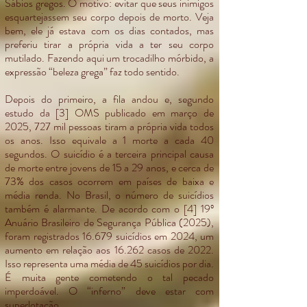
Sábios gregos. O motivo: evitar que seus inimigos
esquartejassem seu corpo depois de morto. Veja
bem, ele já estava com os dias contados, mas
preferiu tirar a própria vida a ter seu corpo
mutilado. Fazendo aqui um trocadilho mórbido, a
expressão “beleza grega” faz todo sentido.
Depois do primeiro, a fila andou e, segundo
estudo da [3] OMS publicado em março de
2025, 727 mil pessoas tiram a própria vida todos
os anos. Isso equivale a 1 morte a cada 40
segundos. O suicídio é a terceira principal causa
de morte entre jovens de 15 a 29 anos, e cerca de
73% dos casos ocorrem em países de baixa e
média renda. No Brasil, o número de suicídios
também é alarmante. De acordo com o [4] 19º
Anuário Brasileiro de Segurança Pública (2025),
foram registrados 16.679 suicídios em 2024, um
aumento em relação aos 16.262 casos de 2022.
Isso representa uma média de 45 suicídios por dia.
É muita gente cometendo o tal pecado
imperdoável. O “inferno” deve estar com
superlotação.