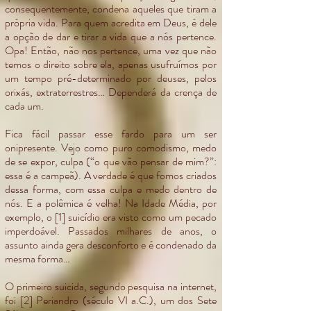
consequentemente, condena aqueles que tiram a
própria vida. Para quem acredita em Deus, é dele
a opção de dar e tirar a vida que a nós pertence.
Opa! Então, não nos pertence, uma vez que não
temos o direito sobre ela, apenas usufruímos por
um tempo pré-determinado por deuses, pelos
orixás, extraterrestres… Dependerá da crença de
cada um.
Fica fácil passar esse fardo para um ser
onipresente. Vejo como puro comodismo, medo
de se expor, culpa (“o que vão pensar de mim?”:
essa é a campeã). A verdade é que fomos criados
dessa forma, com essa culpa e medo dentro de
nós. E a polêmica é velha! Na Idade Média, por
exemplo, o [1] suicídio era visto como um pecado
imperdoável. Passados milhares de anos, o
assunto ainda gera desconforto e é condenado da
mesma forma…
O primeiro suicida, segundo pesquisa na internet,
foi [2] Periandro (século VI a.C.), um dos Sete