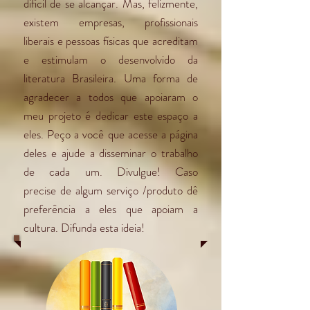
difícil de se alcançar. Mas, felizmente,
existem empresas, profissionais
liberais e pessoas físicas que acreditam
e estimulam o desenvolvido da
literatura Brasileira. Uma forma de
agradecer a todos que apoiaram o
meu projeto é dedicar este espaço a
eles. Peço a você que acesse a página
deles e ajude a disseminar o trabalho
de cada um. Divulgue! Caso
precise de algum serviço /produto dê
preferência a eles que apoiam a
cultura. Difunda esta ideia!