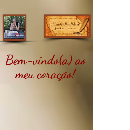
Bem-vindo(a) ao
meu coração!