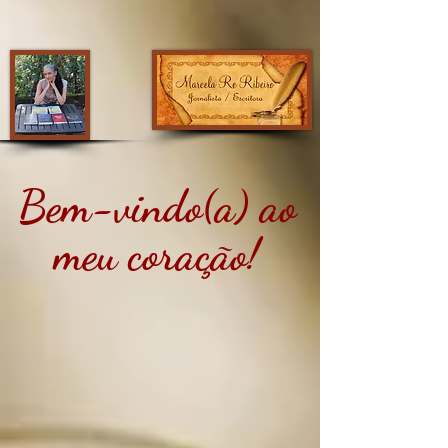
Bem-vindo(a) ao
meu coração!