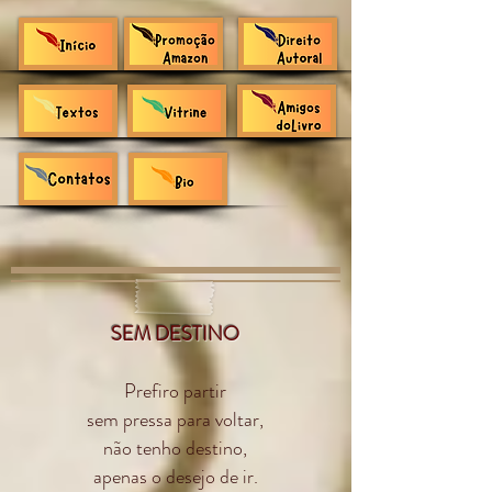
SEM DESTINO
Prefiro partir
sem pressa para voltar,
não tenho destino,
apenas o desejo de ir.