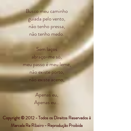
Busco meu caminho
guiada pelo vento,
não tenho pressa,
não tenho medo.
Sem laços
abraço-me só,
meu passo é meu leme,
não existe porto,
não existe aceno,
Apenas eu,
Apenas eu...
Copyright © 2012 - Todos os Direitos Reservados à
Marcela Re Ribeiro - Reprodução Proibida