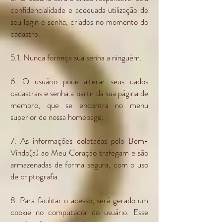
confidencialidade e adequada utilização de
seu login e senha, criados no momento do
cadastro.
5.1. Nunca forneça sua senha a ninguém.
6. O usuário pode alterar seus dados
cadastrais e senha a partir da sua página de
membro, que se encontra no menu
superior de nossa homepage.
7. As informações coletadas pelo Bem-
Vindo(a) ao Meu Coração trafegam e são
armazenadas de forma segura, com o uso
de criptografia.
8. Para facilitar o acesso, será gerado um
cookie no computador do usuário. Esse