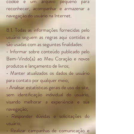
cookie é um arquivo pequeno para
reconhecer, acompanhar e armazenar a
navegação do usuário na Internet.
8.1. Todas as informações fornecidas pelo
usuário seguem as regras aqui contidas e
são usadas com as seguintes finalidades:
• Informar sobre conteúdo publicado pelo
Bem-Vindo(a) ao Meu Coração e novos
produtos e lançamento de livros;
• Manter atualizados os dados de usuário
para contato por qualquer meio;
• Analisar estatísticas gerais de uso do site,
sem identificação individual do usuário,
visando melhorar a experiência e sua
navegação;
• Responder dúvidas e solicitações do
usuário;
• Realizar campanhas de comunicação e