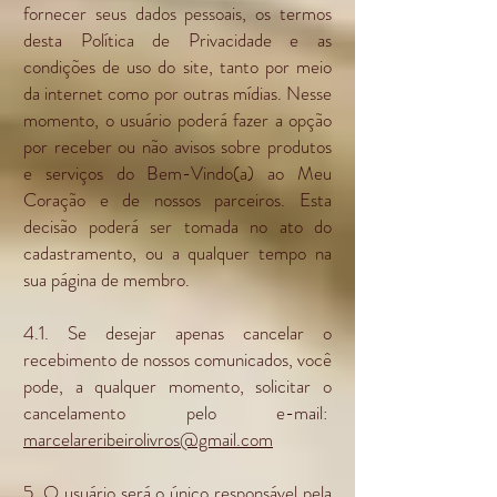
fornecer seus dados pessoais, os termos
desta Política de Privacidade e as
condições de uso do site, tanto por meio
da internet como por outras mídias. Nesse
momento, o usuário poderá fazer a opção
por receber ou não avisos sobre produtos
e serviços do Bem-Vindo(a) ao Meu
Coração e de nossos parceiros. Esta
decisão poderá ser tomada no ato do
cadastramento, ou a qualquer tempo na
sua página de membro.
4.1. Se desejar apenas cancelar o
recebimento de nossos comunicados, você
pode, a qualquer momento, solicitar o
cancelamento pelo e-mail:
marcelareribeirolivros@gmail.com
5. O usuário será o único responsável pela