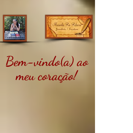
Bem-vindo(a) ao
meu coração!