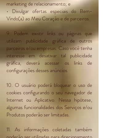
marketing de relacionamento; e
• Divulgar ofertas especiais do Bem-
Vindo(a) ao Meu Coração e de parceiros.
9. Podem existir links ou páginas que
utilizam publicidade gráfica de outros
parceiros e/ou empresas. Caso você tenha
interesse em desativar tal publicidade
gráfica, deverá acessar os links de
configurações desses anúncios.
10. O usuário poderá bloquear o uso de
cookies configurando o seu navegador de
Internet ou Aplicativo. Nessa hipótese,
algumas funcionalidades dos Serviços e/ou
Produtos poderão ser limitadas.
11. As informações coletadas também
poderão ser utilizadas para direcionamento