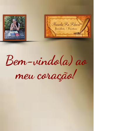
Bem-vindo(a) ao
meu coração!