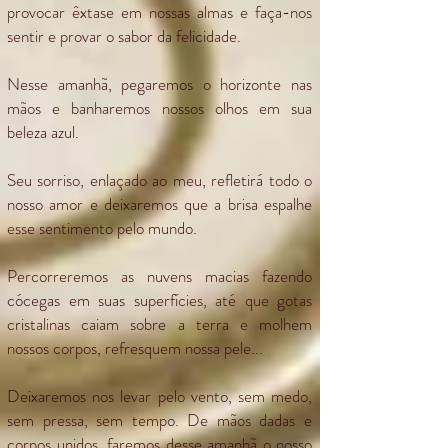
provocar êxtase em nossas almas e faça-nos
sentir e provar o sabor da felicidade.
Nesse amanhã, pegaremos o horizonte nas
mãos e banharemos nossos olhos em sua
beleza azul.
Seu sorriso, enlaçado ao meu, refletirá todo o
nosso amor e deixaremos que a brisa espalhe
esse sentimento pelo mundo.
Percorreremos as nuvens macias fazendo
cócegas em suas superfícies, até que gotas
cristalinas caiam sobre a terra e molhem
nossos corpos, refresquem nossa pele...
Deixaremos nos levar pelo vento, sem medo,
sem pressa, sem tempo. De mãos dadas e
corpos unidos, faremos desse amanhã o nosso