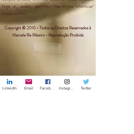
hoje e, assim, permitir-nos-emos vivenciar
nosso sonho.
Copyright © 2010 - Todos os Direitos Reservados à
Marcela Re Ribeiro - Reprodução Proibida
LinkedIn
Email
Facebook
Instagram
Twitter