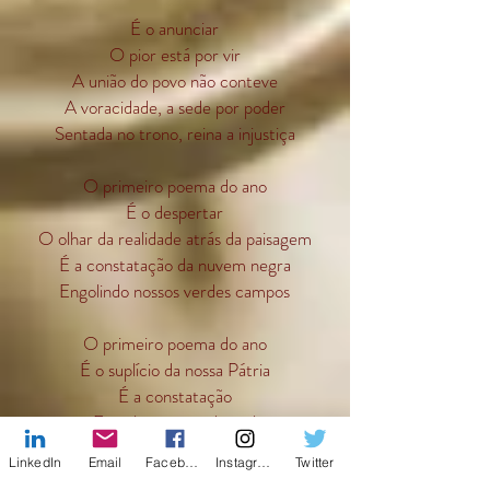
É o anunciar
O pior está por vir
A união do povo não conteve
A voracidade, a sede por poder
Sentada no trono, reina a injustiça
O primeiro poema do ano
É o despertar
O olhar da realidade atrás da paisagem
É a constatação da nuvem negra
Engolindo nossos verdes campos
O primeiro poema do ano
É o suplício da nossa Pátria
É a constatação
Fortalecimento do mal
É apenas uma lágrima perdida
LinkedIn
Email
Facebook
Instagram
Twitter