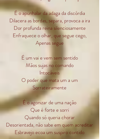
É o apunhalar da adaga da discórdia
Dilacera as bordas, separa, provoca a ira
Dor profunda reina silenciosamente
Enfraquece o olhar, que segue cego,
Apenas segue
É um vai e vem sem sentido
Mãos sujas no comando
Intocáveis
O poder que mata um a um
Sorrateiramente
É o agonizar de uma nação
Que é forte e sorri
Quando só queria chorar
Desorientada, não sabe em quem acreditar
Esbravejo ecoa um suspiro contido