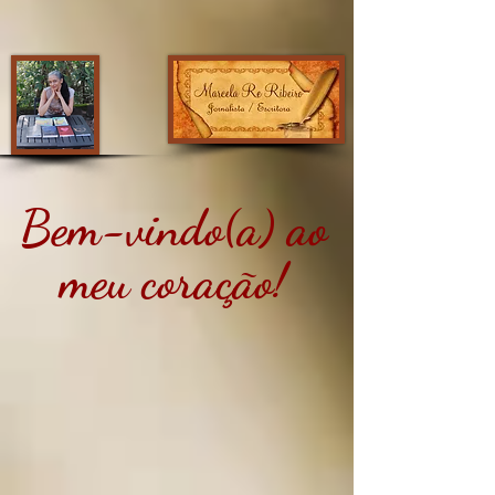
Bem-vindo(a) ao
meu coração!