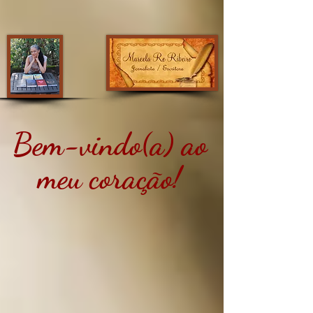
Bem-vindo(a) ao
meu coração!