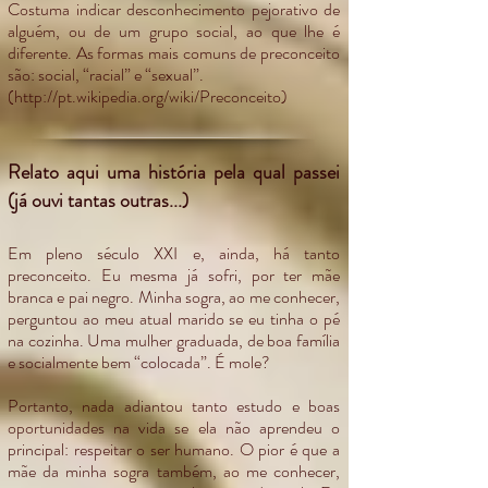
Costuma indicar desconhecimento pejorativo de
alguém, ou de um grupo social, ao que lhe é
diferente. As formas mais comuns de preconceito
são: social, “racial” e “sexual”.
(
http://pt.wikipedia.org/wiki/Preconceito)
Relato aqui uma história pela qual passei
(já ouvi tantas outras...)
Em pleno século XXI e, ainda, há tanto
preconceito. Eu mesma já sofri, por ter mãe
branca e pai negro. Minha sogra, ao me conhecer,
perguntou ao meu atual marido se eu tinha o pé
na cozinha. Uma mulher graduada, de boa família
e socialmente bem “colocada”. É mole?
Portanto, nada adiantou tanto estudo e boas
oportunidades na vida se ela não aprendeu o
principal: respeitar o ser humano. O pior é que a
mãe da minha sogra também, ao me conhecer,