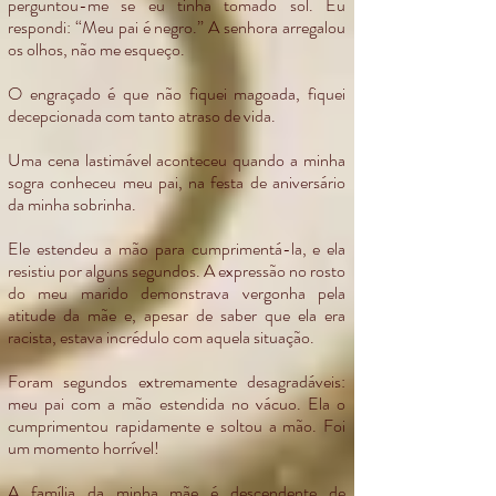
perguntou-me se eu tinha tomado sol. Eu
respondi: “Meu pai é negro.” A senhora arregalou
os olhos, não me esqueço.
O engraçado é que não fiquei magoada, fiquei
decepcionada com tanto atraso de vida.
Uma cena lastimável aconteceu quando a minha
sogra conheceu meu pai, na festa de aniversário
da minha sobrinha.
Ele estendeu a mão para cumprimentá-la, e ela
resistiu por alguns segundos. A expressão no rosto
do meu marido demonstrava vergonha pela
atitude da mãe e, apesar de saber que ela era
racista, estava incrédulo com aquela situação.
Foram segundos extremamente desagradáveis:
meu pai com a mão estendida no vácuo. Ela o
cumprimentou rapidamente e soltou a mão. Foi
um momento horrível!
A família da minha mãe é descendente de