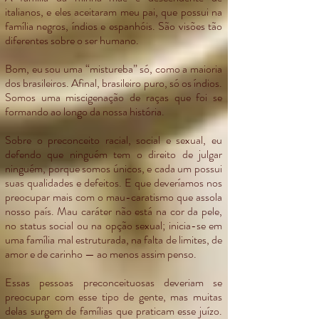
italianos, e eles aceitaram meu pai, que possui na
família negros, índios e espanhóis. São visões tão
diferentes sobre o ser humano.
Bom, eu sou uma “mistureba” só, como a maioria
dos brasileiros. Afinal, brasileiro puro, só os índios.
Somos uma miscigenação de raças que foi se
formando ao longo da nossa história.
Sobre o preconceito racial, social e sexual, eu
defendo que ninguém tem o direito de julgar
ninguém, porque somos únicos, e cada um possui
suas qualidades e defeitos. E que deveríamos nos
preocupar mais com o mau-caratismo que assola
nosso país. Mau caráter não está na cor da pele,
no status social ou na opção sexual; inicia-se em
uma família mal estruturada, na falta de limites, de
amor e de carinho — ao menos assim penso.
Essas pessoas preconceituosas deveriam se
preocupar com esse tipo de gente, mas muitas
delas surgem de famílias que praticam esse juízo.