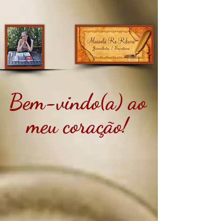
Bem-vindo(a) ao
meu coração!