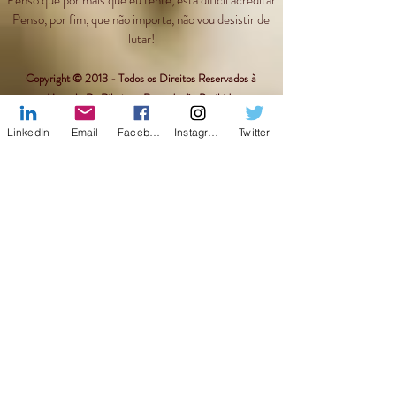
Penso que por mais que eu tente, está difícil acreditar
Penso, por fim, que não importa, não vou desistir de
lutar!
Copyright © 2013 - Todos os Direitos Reservados à
Marcela Re Ribeiro - Reprodução Proibida
LinkedIn
Email
Facebook
Instagram
Twitter