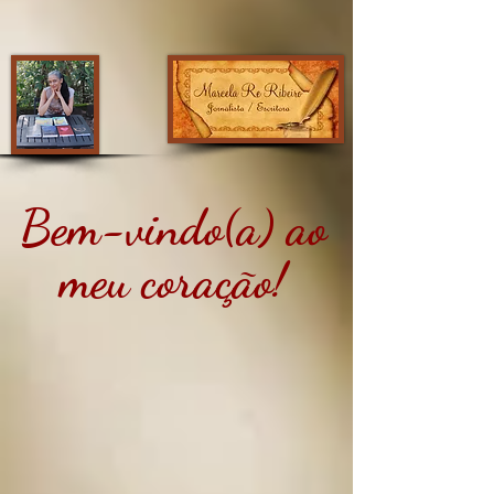
Bem-vindo(a) ao
meu coração!