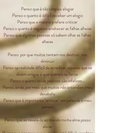
Penso que é tão simples elogiar
Penso o quanto é difícil receber um elogio
Penso que a maioria prefere criticar
Penso o quanto é negativo enaltecer as falhas alheias
Penso que algumas pessoas só sabem olhar as falhas
alheias
Penso por que muitos tentam nos destruir, nos
diminuir
Penso na realidade difícil de acreditar, aqueles que se
dizem amigos é que querem te ferrar
Penso o quanto essas pessoas são infelizes...
Penso, ainda, por mais que muitos não entendam meu
desabafo
Penso que é importante "arriscar" em palavras o meu
pensar
Penso que ao revelá-lo ao mundo minha alma posso
aliviar