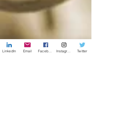
LinkedIn
Email
Facebook
Instagram
Twitter
Facebook
X (Twitter)
WhatsApp
LinkedIn
Pinterest
Kopioi linkki