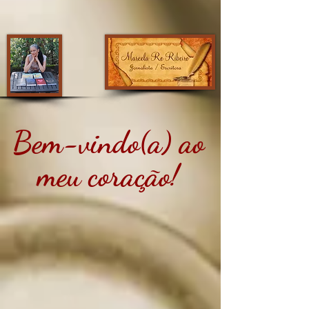
Bem-vindo(a) ao
meu coração!