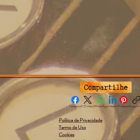
Facebook
X (Twitter)
WhatsApp
LinkedIn
Pinterest
Kopioi li
Política de Privacidade
Termo de Uso
Cookies