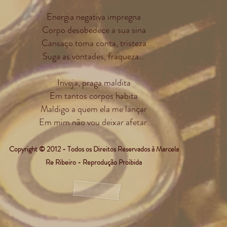
Energia negativa impregna
Corpo desobedece a sua sina
Cansaço toma conta, tristeza
Suga as vontades, fraqueza...
Inveja, praga maldita
Em tantos corpos habita
Maldigo a quem ela me lançar
Em mim não vou deixar afetar.
Copyright © 2012 - Todos os Direitos Reservados à Marcela
Re Ribeiro - Reprodução Proibida