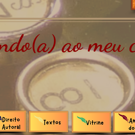
do(a) ao meu c