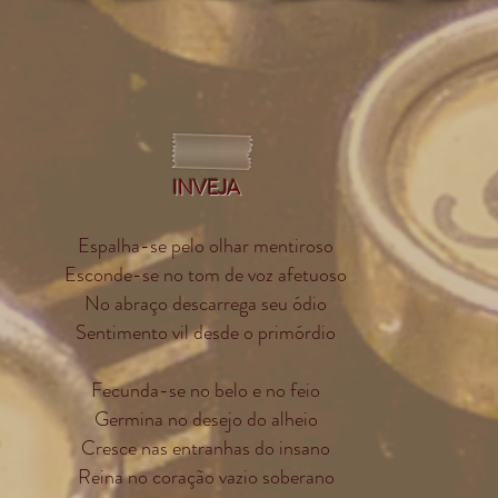
INVEJA
Espalha-se pelo olhar mentiroso
Esconde-se no tom de voz afetuoso
No abraço descarrega seu ódio
Sentimento vil desde o primórdio
Fecunda-se no belo e no feio
Germina no desejo do alheio
Cresce nas entranhas do insano
Reina no coração vazio soberano