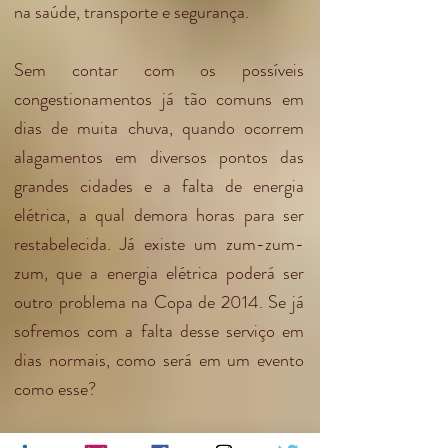
na saúde, transporte e segurança.
Sem contar com os possíveis
congestionamentos já tão comuns em
dias de muita chuva, quando ocorrem
alagamentos em diversos pontos das
grandes cidades e a falta de energia
elétrica, a qual demora horas para ser
restabelecida. Já existe um zum-zum-
zum, que a energia elétrica poderá ser
outro problema na Copa de 2014. Se já
sofremos com a falta desse serviço em
dias normais, como será em um evento
como esse?
Sinto que o Brasil, disfarçado pela beleza