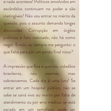
e nada acontece! Políticos envolvidos em
escândalos continuam no poder e são
inatingíveis! Não vou entrar no mérito da
questão, pois o assunto demanda longas
discussões. Corrupção em órgãos
públicos é fato noticiado, não há como
negar. Então, eu sempre me pergunto: o
que falta para pôr um ponto final nisso?
A impressão que fica é que nós, cidadãos
brasileiros, não vivemos, mas
sobrevivemos. Cada dia é uma luta! Se
entrar em um hospital público, não se
sabe se sairá vivo ou morto por falta de
atendimento ou por erro médico; se está
parado em um semáforo, pode ser