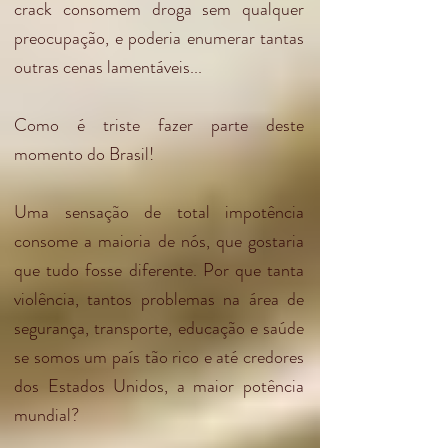
crack consomem droga sem qualquer
preocupação, e poderia enumerar tantas
outras cenas lamentáveis...
Como é triste fazer parte deste
momento do Brasil!
Uma sensação de total impotência
consome a maioria de nós, que gostaria
que tudo fosse diferente. Por que tanta
violência, tantos problemas na área de
segurança, transporte, educação e saúde
se somos um país tão rico e até credores
dos Estados Unidos, a maior potência
mundial?