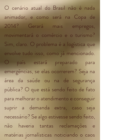
O cenário atual do Brasil não é nada
animador, e como será na Copa de
2014? Gerará mais empregos,
movimentará o comércio e o turismo?
Sim, claro. O problema é a logística que
envolve tudo isso, como já mencionado.
O país estará preparado para
emergências, se elas ocorrerem? Seja na
área da saúde ou na de segurança
pública? O que está sendo feito de fato
para melhorar o atendimento e conseguir
suprir a demanda extra, caso seja
necessário? Se algo estivesse sendo feito,
não haveria tantas reclamações e
matérias jornalísticas noticiando o caos