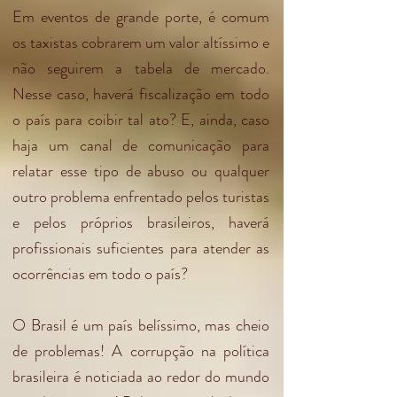
Em eventos de grande porte, é comum
os taxistas cobrarem um valor altíssimo e
não seguirem a tabela de mercado.
Nesse caso, haverá fiscalização em todo
o país para coibir tal ato? E, ainda, caso
haja um canal de comunicação para
relatar esse tipo de abuso ou qualquer
outro problema enfrentado pelos turistas
e pelos próprios brasileiros, haverá
profissionais suficientes para atender as
ocorrências em todo o país?
O Brasil é um país belíssimo, mas cheio
de problemas! A corrupção na política
brasileira é noticiada ao redor do mundo