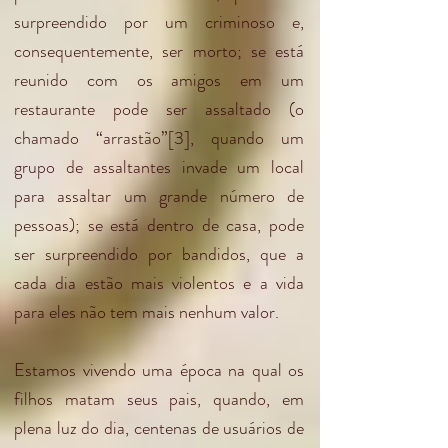
surpreendido por um criminoso e,
consequentemente, ser morto; se está
reunido com os amigos em um
restaurante pode ser assaltado (o
chamado “arrastão”
[3]
, quando um
grupo de assaltantes invade um local
para assaltar um grande número de
pessoas); se está dentro de casa, pode
ser surpreendido por bandidos, que a
cada dia estão mais violentos e a vida
para eles não tem mais nenhum valor.
Estamos vivendo uma época na qual os
filhos matam seus pais, quando, em
plena luz do dia, centenas de usuários de