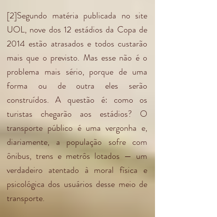
[2]Segundo matéria publicada no site
UOL, nove dos 12 estádios da Copa de
2014 estão atrasados e todos custarão
mais que o previsto. Mas esse não é o
problema mais sério, porque de uma
forma ou de outra eles serão
construídos. A questão é: como os
turistas chegarão aos estádios? O
transporte público é uma vergonha e,
diariamente, a população sofre com
ônibus, trens e metrôs lotados — um
verdadeiro atentado à moral física e
psicológica dos usuários desse meio de
transporte.