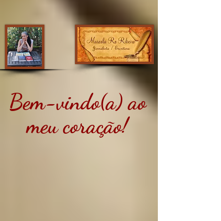
Bem-vindo(a) ao
meu coração!