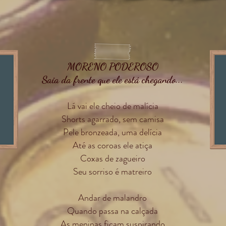
MORENO PODEROSO
Saia da frente que ele está chegando...
Lá vai ele cheio de malícia
Shorts agarrado, sem camisa
Pele bronzeada, uma delícia
Até as coroas ele atiça
Coxas de zagueiro
Seu sorriso é matreiro
Andar de malandro
Quando passa na calçada
As meninas ficam suspirando