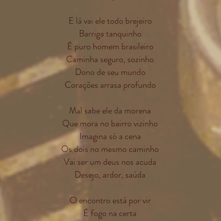
E lá vai ele todo brejeiro
Barriga tanquinho
É puro homem brasileiro
Caminha seguro, sozinho
Dono de seu mundo
Corações arrasa profundo
Mal sabe ele da m
orena
Que mora no bairro vizinho
Imagina só a cena
Os dois no mesmo caminho
Vai ser um deus nos acuda
Desejo, ardor, saúda
O encontro está por vir
É fogo na certa