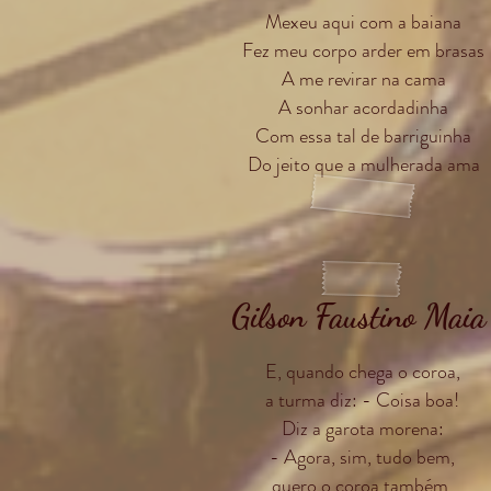
Mexeu aqui com a baiana
Fez meu corpo arder em brasas
A me revirar na cama
A sonhar acordadinha
Com essa tal de barriguinha
Do jeito que a mulherada ama
Gilson Faustino Maia
E, quando chega o coroa,
a turma diz: - Coisa boa!
Diz a garota morena:
- Agora, sim, tudo bem,
quero o coroa também.