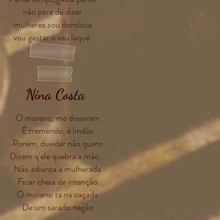
não para de dizer
mulheres sou dondoca
vou gastar o seu laquê.
Nina Costa
O moreno, me disseram
É tremendo, é lindão
Porém, duvidar não quero
Dizem q'ele quebra a mão...
Não adianta a mulherada
Ficar cheia de intenção
O moreno ta na caçada
De um sarado negão