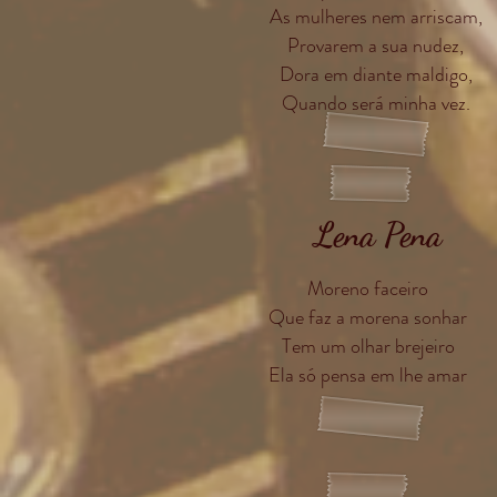
As mulheres nem arriscam,
Provarem a sua nudez,
Dora em diante maldigo,
Quando será minha vez.
Lena Pena
Moreno faceiro
Que faz a morena sonhar
Tem um olhar brejeiro
Ela só pensa em lhe amar