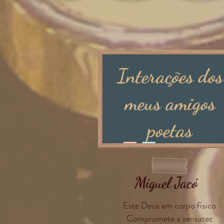
Interações dos
meus amigos
poetas
Miguel Jacó
Este Deus em corpo físico
Compromete a sensatez