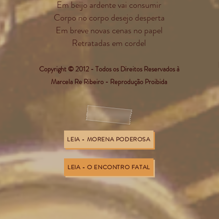
Em beijo ardente vai consumir
Corpo no corpo desejo desperta
Em breve novas cenas no papel
Retratadas em cordel
Copyright © 2012 - Todos os Direitos Reservados à
Marcela Re Ribeiro - Reprodução Proibida
LEIA - MORENA PODEROSA
LEIA - O ENCONTRO FATAL