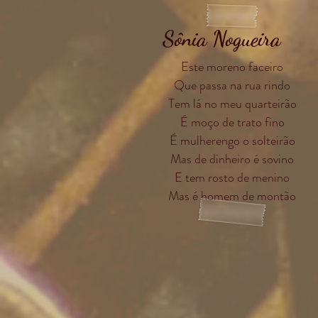
Sônia Nogueira
Este moreno faceiro
Que passa na rua rindo
Tem lá no meu quarteirão
É moço de trato fino
É mulherengo o solteirão
Mas de dinheiro é sovino
E tem rosto de menino
Mas é homem de montão