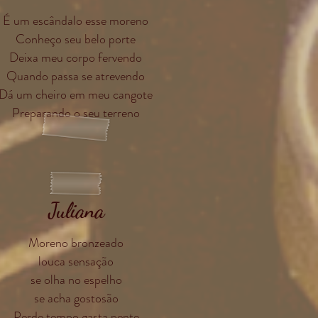
É um escândalo esse moreno
Conheço seu belo porte
Deixa meu corpo fervendo
Quando passa se atrevendo
Dá um cheiro em meu cangote
Preparando o seu terreno
Juliana
Moreno bronzeado
louca sensação
se olha no espelho
se acha gostosão
Perde tempo,gasta pente