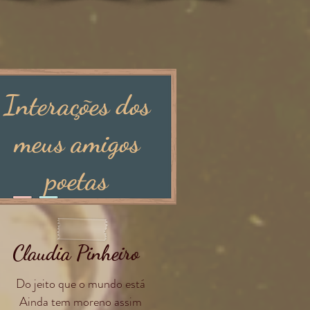
Interações dos
meus amigos
poetas
Claudia Pinheiro
Do jeito que o mundo está
Ainda tem moreno assim