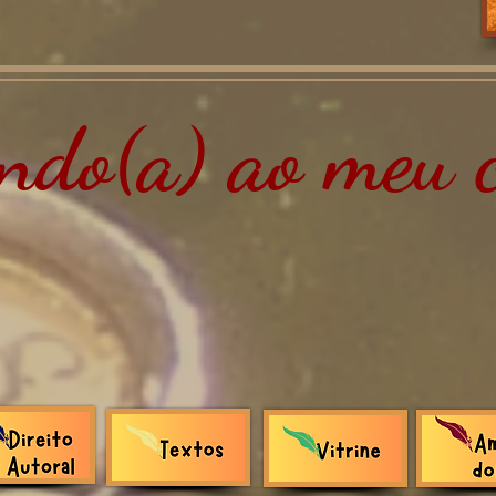
do(a) ao meu c