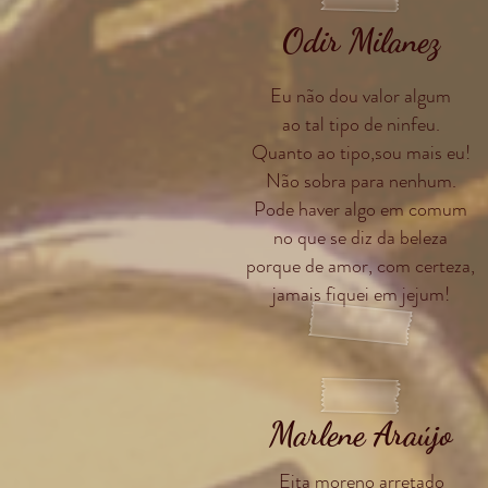
Odir Milanez
Eu não dou valor algum
ao tal tipo de ninfeu.
Quanto ao tipo,sou mais eu!
Não sobra para nenhum.
Pode haver algo em comum
no que se diz da beleza
porque de amor, com certeza,
jamais fiquei em jejum!
Marlene Araújo
Eita moreno arretado