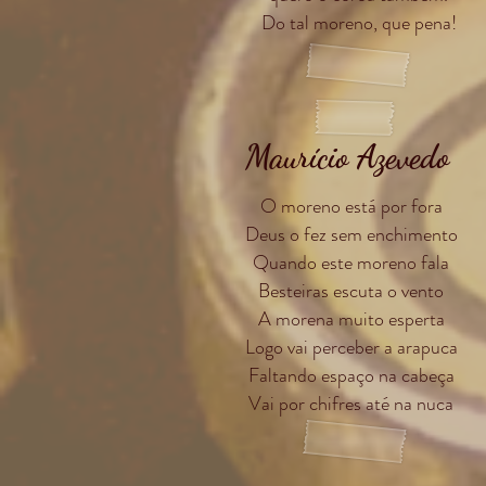
Do tal moreno, que pena!
Maurício Azevedo
O moreno está por fora
Deus o fez sem enchimento
Quando este moreno fala
Besteiras escuta o vento
A morena muito esperta
Logo vai perceber a arapuca
Faltando espaço na cabeça
Vai por chifres até na nuca