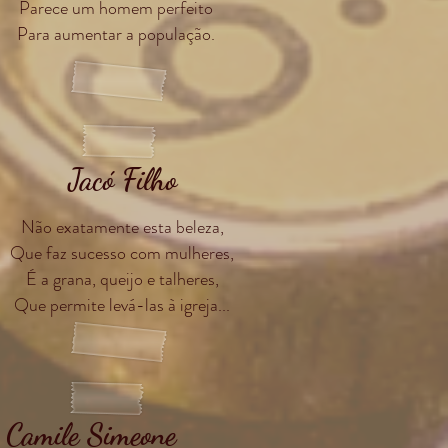
Parece um homem perfeito
Para aumentar a população.
Jacó Filho
Não exatamente esta beleza,
Que faz sucesso com mulheres,
É a grana, queijo e talheres,
Que permite levá-las à igreja...
Camile Simeone