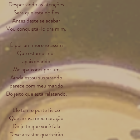
Despertando as atenções
Será que está no fim
Antes deste se acabar
Vou conquistá-lo pra mim.
É por um moreno assim
Que estamos nos
apaixonando
Me apaixonei por um
Ainda estou suspirando
parece com meu marido
Do jeito que está relatando.
Ele tem o porte físico
Que arrasa meu coração
Do jeito que você fala
Deve arrastar quarteirão