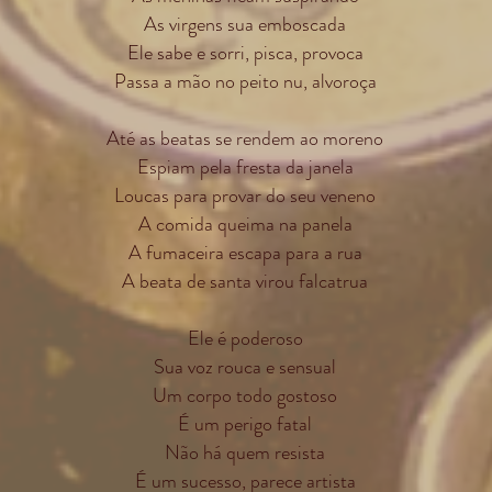
As virgens sua emboscada
Ele sabe e sorri, pisca, provoca
Passa a mão no peito nu, alvoroça
Até as beatas se rendem ao moreno
Espiam pela fresta da janela
Loucas para provar do seu veneno
A comida queima na panela
A fumaceira escapa para a rua
A beata de santa virou falcatrua
Ele é poderoso
Sua voz rouca e sensual
Um corpo todo gostoso
É um perigo fatal
Não há quem resista
É um sucesso, parece artista