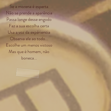
Se a morena é esperta
Não se prende a aparência
Passa longe desse engodo
Faz a sua escolha certa
Usa a voz da expêriencia
Observa ele ao todo...
Escolhe um menos vistoso
Mas que é homem, não
boneca...