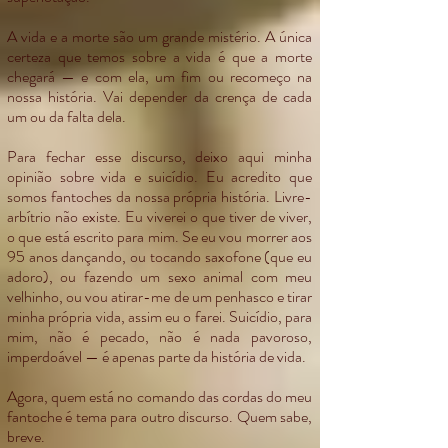
A vida e a morte são um grande mistério. A única
certeza que temos sobre a vida é que a morte
chegará — e com ela, um fim ou recomeço na
nossa história. Vai depender da crença de cada
um ou da falta dela.
Para fechar esse discurso, deixo aqui minha
opinião sobre vida e suicídio. Eu acredito que
somos fantoches da nossa própria história. Livre-
arbítrio não existe. Eu viverei o que tiver de viver,
o que está escrito para mim. Se eu vou morrer aos
95 anos dançando, ou tocando saxofone (que eu
adoro), ou fazendo um sexo animal com meu
velhinho, ou vou atirar-me de um penhasco e tirar
minha própria vida, assim eu o farei. Suicídio, para
mim, não é pecado, não é nada pavoroso,
imperdoável — é apenas parte da história de vida.
Agora, quem está no comando das cordas do meu
fantoche é tema para outro discurso. Quem sabe,
breve.