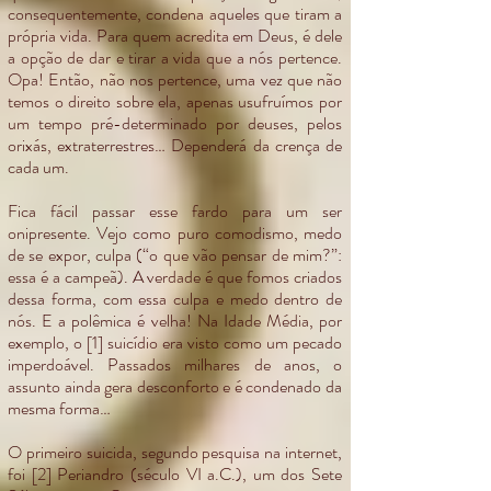
consequentemente, condena aqueles que tiram a
própria vida. Para quem acredita em Deus, é dele
a opção de dar e tirar a vida que a nós pertence.
Opa! Então, não nos pertence, uma vez que não
temos o direito sobre ela, apenas usufruímos por
um tempo pré-determinado por deuses, pelos
orixás, extraterrestres… Dependerá da crença de
cada um.
Fica fácil passar esse fardo para um ser
onipresente. Vejo como puro comodismo, medo
de se expor, culpa (“o que vão pensar de mim?”:
essa é a campeã). A verdade é que fomos criados
dessa forma, com essa culpa e medo dentro de
nós. E a polêmica é velha! Na Idade Média, por
exemplo, o [1] suicídio era visto como um pecado
imperdoável. Passados milhares de anos, o
assunto ainda gera desconforto e é condenado da
mesma forma…
O primeiro suicida, segundo pesquisa na internet,
foi [2] Periandro (século VI a.C.), um dos Sete