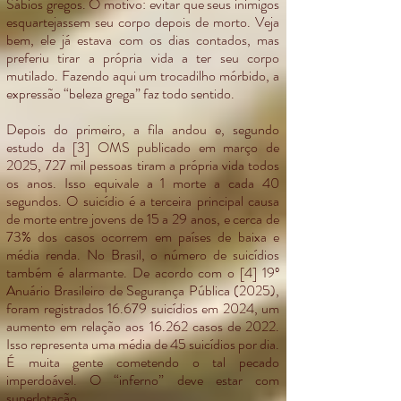
Sábios gregos. O motivo: evitar que seus inimigos
esquartejassem seu corpo depois de morto. Veja
bem, ele já estava com os dias contados, mas
preferiu tirar a própria vida a ter seu corpo
mutilado. Fazendo aqui um trocadilho mórbido, a
expressão “beleza grega” faz todo sentido.
Depois do primeiro, a fila andou e, segundo
estudo da [3] OMS publicado em março de
2025, 727 mil pessoas tiram a própria vida todos
os anos. Isso equivale a 1 morte a cada 40
segundos. O suicídio é a terceira principal causa
de morte entre jovens de 15 a 29 anos, e cerca de
73% dos casos ocorrem em países de baixa e
média renda. No Brasil, o número de suicídios
também é alarmante. De acordo com o [4] 19º
Anuário Brasileiro de Segurança Pública (2025),
foram registrados 16.679 suicídios em 2024, um
aumento em relação aos 16.262 casos de 2022.
Isso representa uma média de 45 suicídios por dia.
É muita gente cometendo o tal pecado
imperdoável. O “inferno” deve estar com
superlotação.