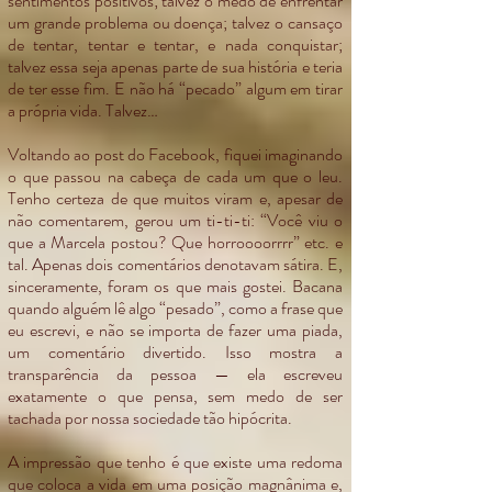
sentimentos positivos; talvez o medo de enfrentar
um grande problema ou doença; talvez o cansaço
de tentar, tentar e tentar, e nada conquistar;
talvez essa seja apenas parte de sua história e teria
de ter esse fim. E não há “pecado” algum em tirar
a própria vida. Talvez…
Voltando ao post do Facebook, fiquei imaginando
o que passou na cabeça de cada um que o leu.
Tenho certeza de que muitos viram e, apesar de
não comentarem, gerou um ti-ti-ti: “Você viu o
que a Marcela postou? Que horroooorrrr” etc. e
tal. Apenas dois comentários denotavam sátira. E,
sinceramente, foram os que mais gostei. Bacana
quando alguém lê algo “pesado”, como a frase que
eu escrevi, e não se importa de fazer uma piada,
um comentário divertido. Isso mostra a
transparência da pessoa — ela escreveu
exatamente o que pensa, sem medo de ser
tachada por nossa sociedade tão hipócrita.
A impressão que tenho é que existe uma redoma
que coloca a vida em uma posição magnânima e,