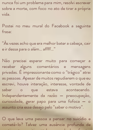
nunca foi um problema para mim, resolvi escrever
sobre a morte, com foco no ato de tirar a própria
vida.
Postei no meu mural do Facebook a seguinte
frase:
“Às vezes acho que era melhor bater a cabeça, cair
e ir dessa para o além… affff…”
Não precisei esperar muito para começar a
receber alguns comentários e mensagens
privadas. É impressionante como o “trágico” atrai
as pessoas. Apesar de muitos repudiarem o que eu
escrevi, houve interação, interesse, vontade de
saber o que estava acontecendo.
Independentemente da razão — preocupação,
curiosidade, gerar papo para uma fofoca — o
assunto cria esse desejo pelo “saber o motivo”.
O que leva uma pessoa a pensar no suicídio e
cometê-lo? Talvez uma ausência profunda de