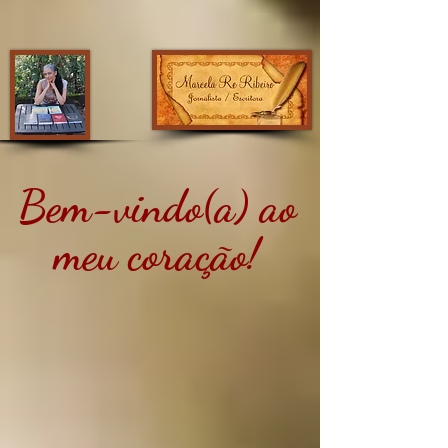
Bem-vindo(a) ao
meu coração!