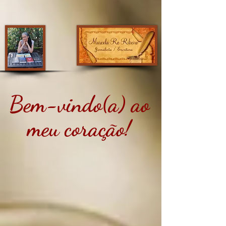
Bem-vindo(a) ao
meu coração!