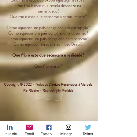
Que frio é este que expõe injustiça nas ruas?
Que frio é este que revela desprezo na
humanidade?
Que frio é este que consome a carne-morte?
Como aquecer um país congelado em corrupção?
Como aquecer um país congelado na desunião?
Como aquecer um país congelado no fanatismo?
Como aquecer nosso maravilhoso Brasil?
Que frio é este que escancara a realidade?
Que frio é este?
Copyright © 2022 - Todos os Direitos Reservados à Marcela
Re Ribeiro - Reprodução Proibida
LinkedIn
Email
Facebook
Instagram
Twitter