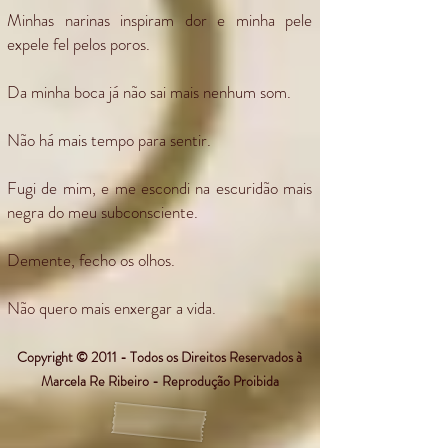
Minhas narinas inspiram dor e minha pele
expele fel pelos poros.
Da minha boca já não sai mais nenhum som.
Não há mais tempo para sentir.
Fugi de mim, e me escondi na escuridão mais
negra do meu subconsciente.
Demente, fecho os olhos.
Não quero mais enxergar a vida.
Copyright © 2011 - Todos os Direitos Reservados à
Marcela Re Ribeiro - Reprodução Proibida