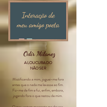
Interação de
meu amigo poeta
Odir Milanez
A LOUCURA DO
NÃO SER
Mistificando a mim, joguei-me fora
antes que o nada me levasse ao fim.
Fiz-me de fim e fui, enfim, embora,
jogando fora o que restou de mim.
O meu ontem morrente me devora,