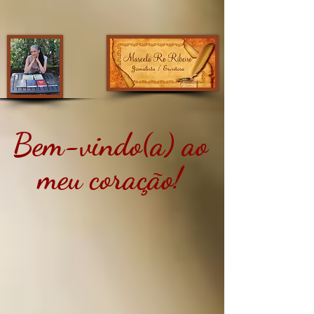
Bem-vindo(a) ao
meu coração!