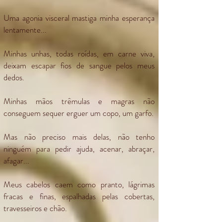
Uma agonia visceral mastiga minha esperança
lentamente...
Minhas unhas, todas roídas, em carne viva,
deixam escapar fios de sangue pelos meus
dedos.
Minhas mãos trêmulas e magras não
conseguem sequer erguer um copo, um garfo.
Mas não preciso mais delas, não tenho
ninguém para pedir ajuda, acenar, abraçar,
afagar...
Meus cabelos caem como pranto, lágrimas
fracas e finas, espalhadas pelas cobertas,
travesseiros e chão.