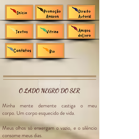
O LADO NEGRO DO SER
Minha mente demente castiga o meu
corpo.
Um corpo esquecido de vida.
M
eus olhos só enxergam o vazio, e
o silêncio
consome meus dias.