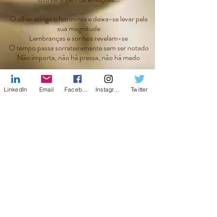
O olhar atinge o horizonte e deixa-se levar pela
sua magnitude
Lembranças e sonhos revelam-se
O tempo passa sorrateiramente sem ser notado
Não importa, não há pressa, não há medo
Apenas entrega...
LinkedIn
Email
Facebook
Instagram
Twitter
Poema inspirado em uma foto do
Johnny Depp
.
Copyright © 2022 - Todos os Direitos Reservados à
Marcela Re Ribeiro - Reprodução Proibida
Facebook
X (Twitter)
WhatsApp
LinkedIn
Pinterest
Copiar enlace