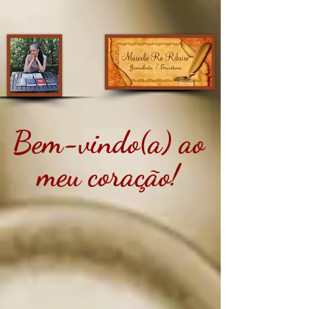
Bem-vindo(a) ao
meu coração!