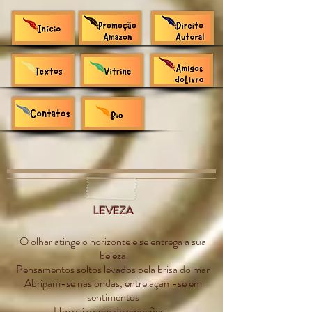
LEVEZA
O olhar atinge o horizonte e se entrega a sua
beleza
Pensamentos soltos levados pela brisa do mar
Abrigam-se nas ondas, entrelaçam-se em
sentimentos
Um vai e vem de emoções...