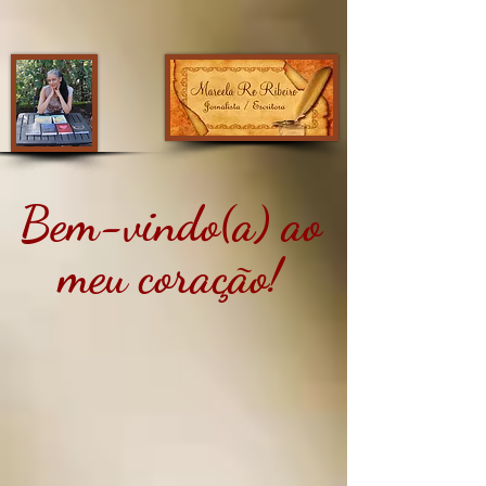
Bem-vindo(a) ao
meu coração!