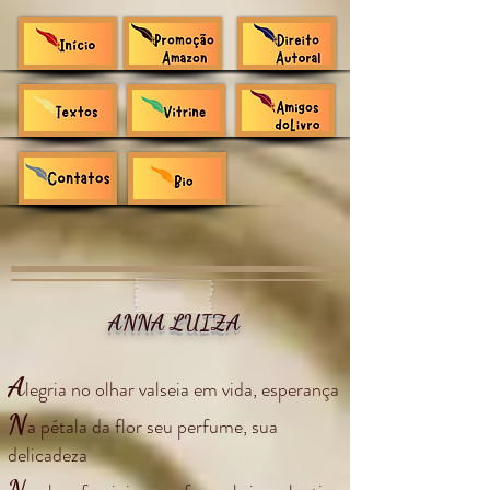
ANNA LUIZA
A
legria no olhar valseia em vida, esperança
N
a pétala da flor seu perfume, sua
delicadeza
N