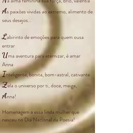
a alma feminina sua força, brio, valentia
A
s paixões vividas ao extremo, alimento de
seus desejos...
L
abirinto de emoções para quem ousa
entrar
U
ma aventura para eternizar, é amar
Anna
I
nteligente, bonita, bom-astral, cativante
Z
ela o universo por ti, doce, meiga,
A
nna!
Homenagem a essa linda mulher que
nasceu no Dia Nacional da Poesia!