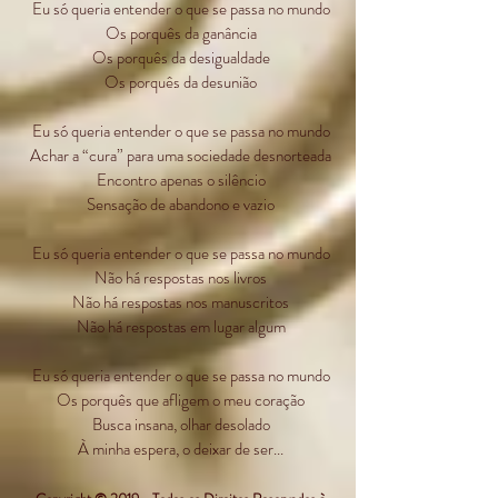
Eu só queria entender o que se passa no mundo
Os porquês da ganância
Os porquês da desigualdade
Os porquês da desunião
Eu só queria entender o que se passa no mundo
Achar a “cura” para uma sociedade desnorteada
Encontro apenas o silêncio
Sensação de abandono e vazio
Eu só queria entender o que se passa no mundo
Não há respostas nos livros
Não há respostas nos manuscritos
Não há respostas em lugar algum
Eu só queria entender o que se passa no mundo
Os porquês que afligem o meu coração
Busca insana, olhar desolado
À minha espera, o deixar de ser...