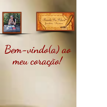
Bem-vindo(a) ao
meu coração!