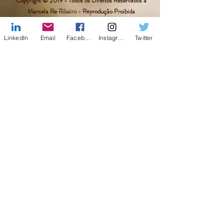
Copyright © 2019 - Todos os Direitos Reservados à
Marcela Re Ribeiro - Reprodução Proibida
LinkedIn
Email
Facebook
Instagram
Twitter
Facebook
X (Twitter)
WhatsApp
LinkedIn
Pinterest
Copiar enlace