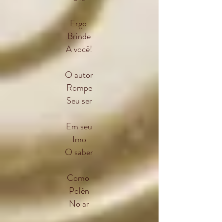
Ergo
Brinde
A você!
O autor
Rompe
Seu ser
Em seu
Imo
O saber
Como
Polén
No ar