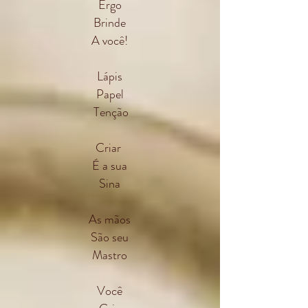
Ergo
Brinde
A você!
Lápis
Papel
Tenção
Criar
É a sua
Sina
As mãos
São seu
Mastro
Você