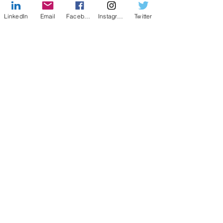
Do seu
Ser
LinkedIn
Email
Facebook
Instagram
Twitter
O leitor,
Por teus
Rastros
Sente
O teu
Sentir
Autor
Feliz
Dia!
Copyright © 2013 - Todos os Direitos
Reservados à Marcela Re Ribeiro -
Reprodução Proibida