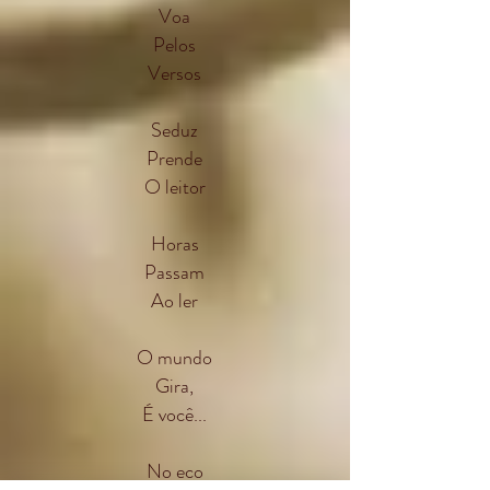
Voa
Pelos
Versos
Seduz
Prende
O leitor
Horas
Passam
Ao ler
O mundo
Gira,
É você...
No eco