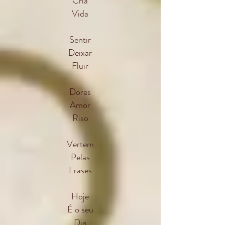
Cria
Vida
Sentir
Deixar
Fluir
Dores
Amor
Riso
Vertem
Pelas
Frases
Hoje
É o seu
Dia