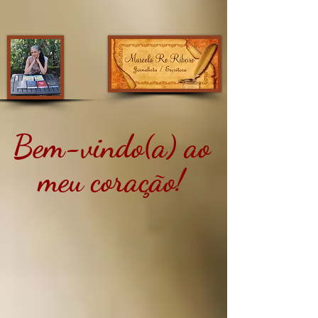
Bem-vindo(a) ao
meu coração!