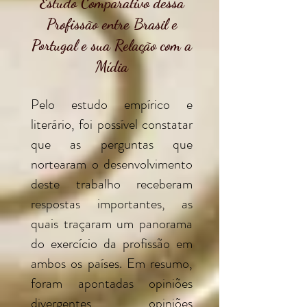
Estudo Comparativo dessa
Profissão entre Brasil e
Portugal e sua Relação com a
Mídia
Pelo estudo empírico e
literário, foi possível constatar
que as perguntas que
nortearam o desenvolvimento
deste trabalho receberam
respostas importantes, as
quais traçaram um panorama
do exercício da profissão em
ambos os países. Em resumo,
foram apontadas opiniões
divergentes, opiniões