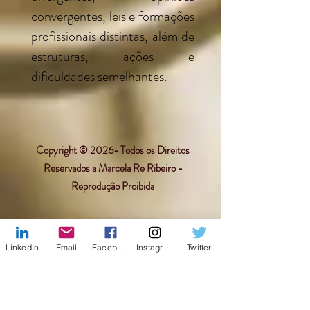
convergentes, leis e formações
profissionais distintas, além de
estruturas, ações e
dificuldades semelhantes.
Copyright © 2026- Todos os Direitos
Reservados a Marcela Re Ribeiro -
Reprodução Proibida
ACESSAR
LinkedIn
Email
Facebook
Instagram
Twitter