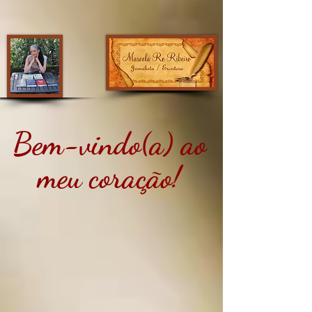
Bem-vindo(a) ao
meu coração!