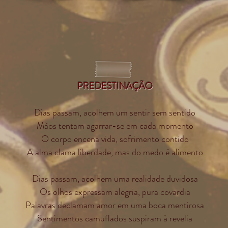
PREDESTINAÇÃO
Dias passam, acolhem um sentir sem sentido
Mãos tentam agarrar-se em cada momento
O corpo encena vida, sofrimento contido
A alma clama liberdade, mas do medo é alimento
Dias passam, acolhem uma realidade duvidosa
Os olhos expressam alegria, pura covardia
Palavras declamam amor em uma boca mentirosa
Sentimentos camuflados suspiram à revelia