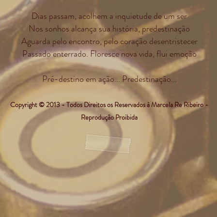
Dias passam, acolhem a inquietude de um ser
Nos sonhos alcança sua história, predestinação
Aguarda pelo encontro, pelo coração desentristecer
Passado enterrado. Floresce nova vida, flui emoção
Pré-destino em ação... Predestinação...
Copyright © 2013 - Todos Direitos os Reservados à Marcela Re Ribeiro -
Reprodução Proibida