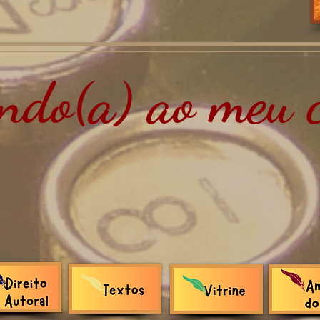
do(a) ao meu c