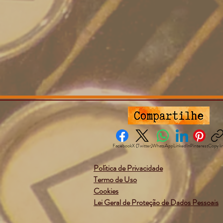
Facebook
X (Twitter)
WhatsApp
LinkedIn
Pinterest
Copy li
Política de Privacidade
Termo de Uso
Cookies
Lei Geral de Proteção de Dados Pessoais